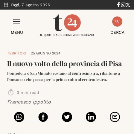
Oggi,
7 agosto 2026
MENU
CERCA
IL QUOTIDIANO ECONOMICO TOSCANO
TERRITORI
25 GIUGNO 2024
Il nuovo volto della provincia di Pisa
Pontedera e San Miniato restano al centrosinistra, ribaltone a
Ponsacco che passa per la prima volta al centrodestra.
3
min read
Francesco Ippolito