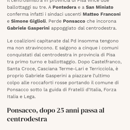
Il centrosinistra in provincia di Pisa vince due
ballottaggi su tre. A
Pontedera
e a
San Miniato
conferma infatti i sindaci uscenti
Matteo Franconi
e
Simone Giglioli
. Perde
Ponsacco
che incorona
Gabriele Gasperini
appoggiato dal centrodestra.
Le coalizioni capitanate dal Pd insomma tengono
ma non stravincono. E salgono a cinque i comuni
conquistati dal centrodestra in provincia di Pisa
tra primo turno e ballottaggio. Dopo Castelfranco,
Santa Croce, Casciana Terme-Lari e Terricciola, è
proprio Gabriele Gasperini a piazzare l’ultimo
colpo alle roccaforti rosse portando il comune di
Ponsacco sotto la guida di Fratelli d’Italia, Forza
Italia e Lega.
Ponsacco, dopo 25 anni passa al
centrodestra