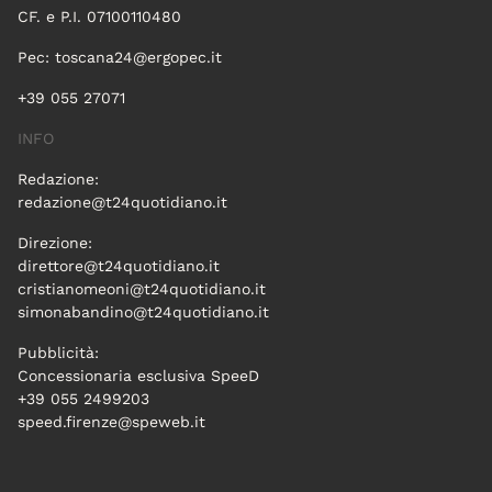
CF. e P.I. 07100110480
Pec:
toscana24@ergopec.it
+39 055 27071
INFO
Redazione:
redazione@t24quotidiano.it
Direzione:
direttore@t24quotidiano.it
cristianomeoni@t24quotidiano.it
simonabandino@t24quotidiano.it
Pubblicità:
Concessionaria esclusiva SpeeD
+39 055 2499203
speed.firenze@speweb.it