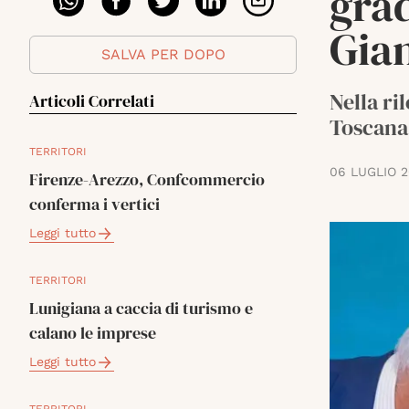
grad
Gian
SALVA PER DOPO
Nella ri
Articoli Correlati
Toscana.
TERRITORI
06 LUGLIO 
Firenze-Arezzo, Confcommercio
conferma i vertici
Leggi tutto
TERRITORI
Lunigiana a caccia di turismo e
calano le imprese
Leggi tutto