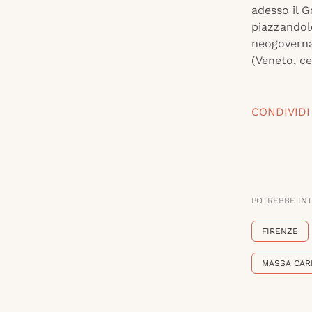
adesso il G
piazzandol
neogoverna
(Veneto, ce
CONDIVIDI
POTREBBE IN
FIRENZE
MASSA CAR