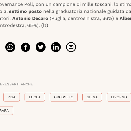
overnance Poll, con un campione di mille toscani, lo stim
o al
settimo posto
nella graduatoria nazionale guidata da
tori:
Antonio Decaro
(Puglia, centrosinistra, 66%) e
Albe
ntrodestra, 65%). (lt)
TERESSARTI ANCHE
PISA
LUCCA
GROSSETO
SIENA
LIVORNO
RARA