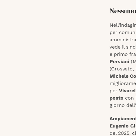
Nessuno
Nell’indagi
per comune,
amministrat
vede il si
e primo fra
Persiani
(M
(Grosseto,
Michele Co
miglioramen
per
Vivarel
posto
con 
giorno dell
Ampiamente
Eugenio Gi
del 2025, 