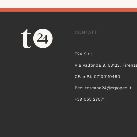
CONTATTI
T24 S.r.l.
Via Valfonda 9, 50123, Firenz
CF. e P.I. 07100110480
Pec:
toscana24@ergopec.it
+39 055 27071