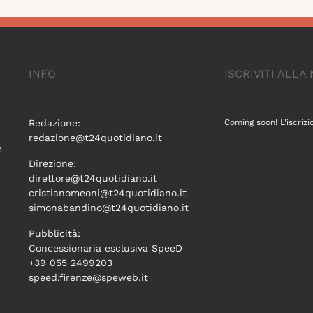
INFO
ISCRIVITI ALL
Redazione:
Coming soon! L'iscrizi
redazione@t24quotidiano.it
e
Direzione:
direttore@t24quotidiano.it
cristianomeoni@t24quotidiano.it
simonabandino@t24quotidiano.it
Pubblicità:
Concessionaria esclusiva SpeeD
+39 055 2499203
speed.firenze@speweb.it