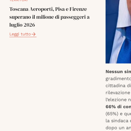
TERRITORI
Toscana Aeroporti, Pisa e Firenze
superano il milione di passeggeri a
luglio 2026
Leggi tutto
Nessun sin
gradiment
cittadina d
rilevazione
l’elezione 
66% di co
(65%) e qu
la sindaca 
dopo un an