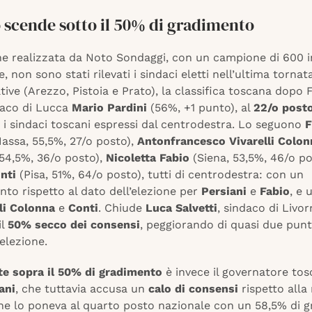
 scende sotto il 50% di gradimento
ne realizzata da Noto Sondaggi, con un campione di 600 in
 non sono stati rilevati i sindaci eletti nell’ultima tornat
ive (Arezzo, Pistoia e Prato), la classifica toscana dopo
ndaco di Lucca
Mario Pardini
(56%, +1 punto), al
22/o posto
 i sindaci toscani espressi dal centrodestra. Lo seguono
F
assa, 55,5%, 27/o posto),
Antonfrancesco Vivarelli Colon
 54,5%, 36/o posto),
Nicoletta Fabio
(Siena, 53,5%, 46/o po
nti
(Pisa, 51%, 64/o posto), tutti di centrodestra: con un
to rispetto al dato dell’elezione per
Persiani
e
Fabio
, e 
li Colonna
e
Conti
. Chiude
Luca Salvetti
, sindaco di Livor
il
50% secco dei consensi
, peggiorando di quasi due punti
’elezione.
 sopra il 50% di gradimento
è invece il governatore to
ani
, che tuttavia accusa un
calo di consensi
rispetto alla 
che lo poneva al quarto posto nazionale con un 58,5% di 