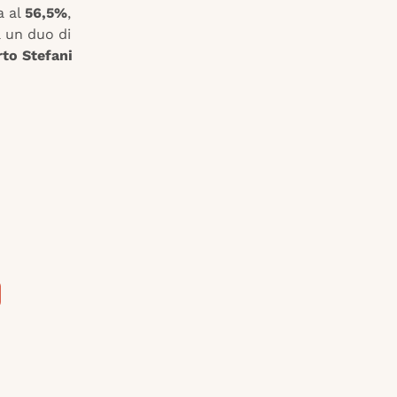
a al
56,5%
,
 un duo di
rto Stefani