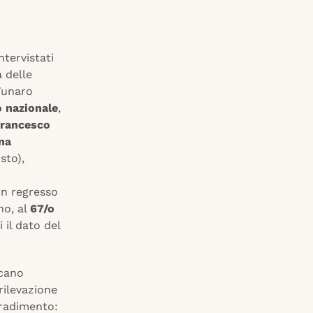
tervistati
a delle
 Funaro
 nazionale
,
rancesco
na
sto),
un regresso
no, al
67/o
 il dato del
scano
rilevazione
gradimento: