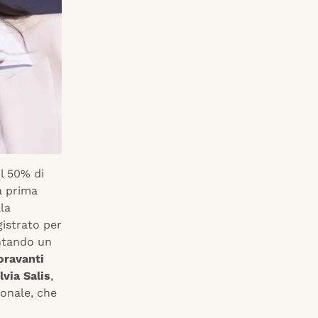
il 50% di
a prima
la
gistrato per
ntando un
oravanti
lvia Salis
,
ionale, che