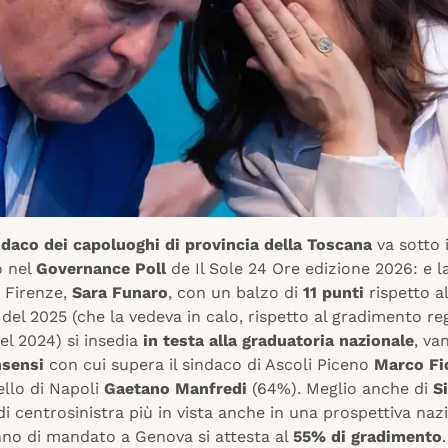
daco dei capoluoghi di provincia della Toscana
va sotto 
o nel
Governance Poll
de Il Sole 24 Ore edizione 2026: e l
i Firenze,
Sara Funaro
, con un balzo di
11 punti
rispetto al
 del 2025 (che la vedeva in calo, rispetto al gradimento re
nel 2024) si insedia
in testa alla graduatoria nazionale
, va
nsensi
con cui supera il sindaco di Ascoli Piceno
Marco Fi
ello di Napoli
Gaetano Manfredi
(64%). Meglio anche di
Si
di centrosinistra più in vista anche in una prospettiva naz
no di mandato a Genova si attesta al
55% di gradimento
.