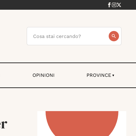
I
OPINIONI
PROVINCE
▾
er