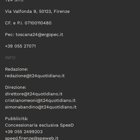
Via Valfonda 9, 50123, Firenze
CF. e P.I. 07100110480
Pec:
toscana24@ergopec.it
+39 055 27071
INFO
Redazione:
redazione@t24quotidiano.it
Direzione:
direttore@t24quotidiano.it
cristianomeoni@t24quotidiano.it
simonabandino@t24quotidiano.it
Pubblicità:
Concessionaria esclusiva SpeeD
+39 055 2499203
speed.firenze@speweb.it