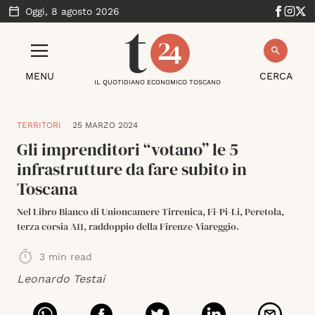
Oggi,
8 agosto 2026
MENU
CERCA
IL QUOTIDIANO ECONOMICO TOSCANO
TERRITORI
25 MARZO 2024
Gli imprenditori “votano” le 5
infrastrutture da fare subito in
Toscana
Nel Libro Bianco di Unioncamere Tirrenica, Fi-Pi-Li, Peretola,
terza corsia A11, raddoppio della Firenze-Viareggio.
3
min read
Leonardo Testai