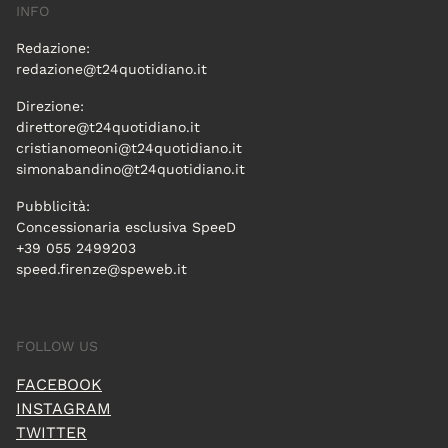
INFO
Redazione:
redazione@t24quotidiano.it
Direzione:
direttore@t24quotidiano.it
cristianomeoni@t24quotidiano.it
simonabandino@t24quotidiano.it
Pubblicità:
Concessionaria esclusiva SpeeD
+39 055 2499203
speed.firenze@speweb.it
FOLLOW US
FACEBOOK
INSTAGRAM
TWITTER