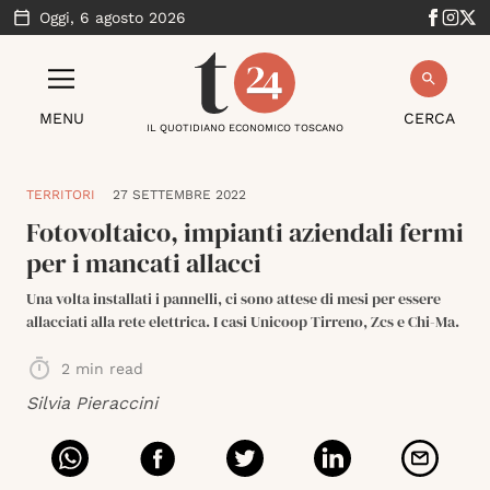
Oggi,
6 agosto 2026
MENU
CERCA
IL QUOTIDIANO ECONOMICO TOSCANO
TERRITORI
27 SETTEMBRE 2022
Fotovoltaico, impianti aziendali fermi
per i mancati allacci
Una volta installati i pannelli, ci sono attese di mesi per essere
allacciati alla rete elettrica. I casi Unicoop Tirreno, Zcs e Chi-Ma.
2
min read
Silvia Pieraccini