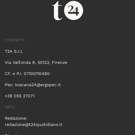
CONTATTI
T24 S.r.l.
Via Valfonda 9, 50123, Firenze
CF. e P.I. 07100110480
Pec:
toscana24@ergopec.it
+39 055 27071
INFO
Redazione:
redazione@t24quotidiano.it