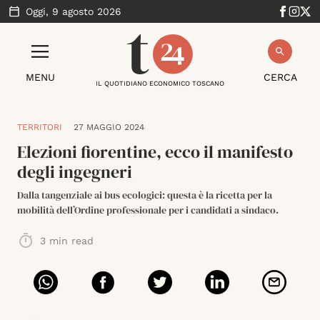
Oggi,
9 agosto 2026
MENU
CERCA
IL QUOTIDIANO ECONOMICO TOSCANO
TERRITORI
27 MAGGIO 2024
Elezioni fiorentine, ecco il manifesto
degli ingegneri
Dalla tangenziale ai bus ecologici: questa è la ricetta per la
mobilità dell’Ordine professionale per i candidati a sindaco.
3
min read