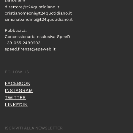
Direzione:
direttore@t24quotidiano.it
cristianomeoni@t24quotidiano.it
simonabandino@t24quotidiano.it
Pubblicità:
Concessionaria esclusiva SpeeD
+39 055 2499203
speed.firenze@speweb.it
FOLLOW US
FACEBOOK
INSTAGRAM
TWITTER
LINKEDIN
ISCRIVITI ALLA NEWSLETTER