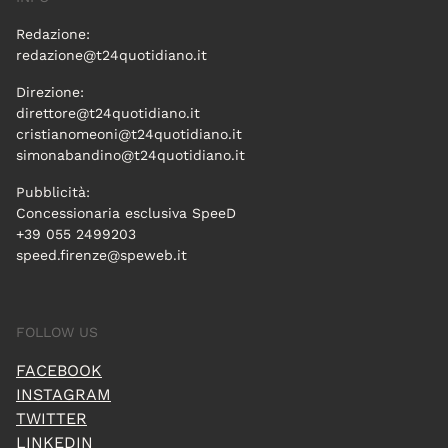
Redazione:
redazione@t24quotidiano.it
Direzione:
direttore@t24quotidiano.it
cristianomeoni@t24quotidiano.it
simonabandino@t24quotidiano.it
Pubblicità:
Concessionaria esclusiva SpeeD
+39 055 2499203
speed.firenze@speweb.it
FOLLOW US
FACEBOOK
INSTAGRAM
TWITTER
LINKEDIN