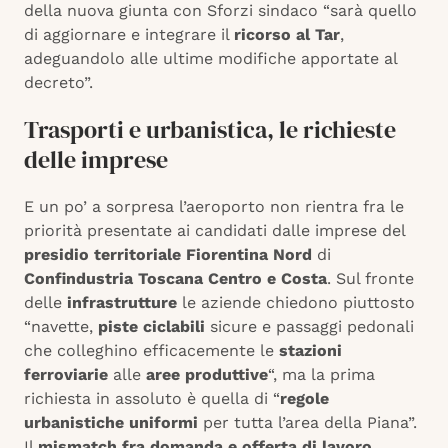
della nuova giunta con Sforzi sindaco “sarà quello
di aggiornare e integrare il
ricorso al Tar
,
adeguandolo alle ultime modifiche apportate al
decreto”.
Trasporti e urbanistica, le richieste
delle imprese
E un po’ a sorpresa l’aeroporto non rientra fra le
priorità presentate ai candidati dalle imprese del
presidio territoriale Fiorentina Nord
di
Confindustria Toscana Centro e Costa
. Sul fronte
delle
infrastrutture
le aziende chiedono piuttosto
“navette,
piste ciclabili
sicure e passaggi pedonali
che colleghino efficacemente le
stazioni
ferroviarie
alle
aree produttive
“, ma la prima
richiesta in assoluto è quella di “
regole
urbanistiche uniformi
per tutta l’area della Piana”.
Il
mismatch fra domanda e offerta di lavoro