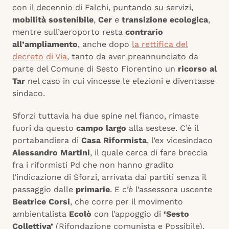
con il decennio di Falchi, puntando su servizi,
mobilità sostenibile
,
Cer
e
transizione ecologica
,
mentre sull’aeroporto resta
contrario
all’ampliamento
, anche dopo
la rettifica del
decreto di Via
, tanto da aver preannunciato da
parte del Comune di Sesto Fiorentino un
ricorso al
Tar
nel caso in cui vincesse le elezioni e diventasse
sindaco.
Sforzi tuttavia ha due spine nel fianco, rimaste
fuori da questo
campo largo
alla sestese. C’è il
portabandiera di
Casa Riformista
, l’ex vicesindaco
Alessandro Martini
, il quale cerca di fare breccia
fra i riformisti Pd che non hanno gradito
l’indicazione di Sforzi, arrivata dai partiti senza il
passaggio dalle
primarie
. E c’è l’assessora uscente
Beatrice Corsi
, che corre per il movimento
ambientalista
Ecolò
con l’appoggio di
‘Sesto
Collettiva’
(Rifondazione comunista e Possibile),