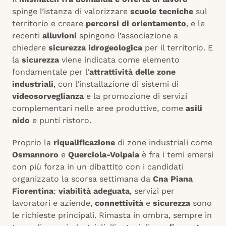
spinge l’istanza di valorizzare
scuole tecniche
sul
territorio e creare
percorsi di orientamento
, e le
recenti
alluvioni
spingono l’associazione a
chiedere
sicurezza idrogeologica
per il territorio. E
la
sicurezza
viene indicata come elemento
fondamentale per l’
attrattività delle zone
industriali
, con l’installazione di sistemi di
videosorveglianza
e la promozione di servizi
complementari nelle aree produttive, come
asili
nido
e punti ristoro.
Proprio la
riqualificazione
di zone industriali come
Osmannoro
e
Querciola-Volpaia
è fra i temi emersi
con più forza in un dibattito con i candidati
organizzato la scorsa settimana da
Cna Piana
Fiorentina
:
viabilità adeguata
, servizi per
lavoratori e aziende,
connettività
e
sicurezza
sono
le richieste principali. Rimasta in ombra, sempre in