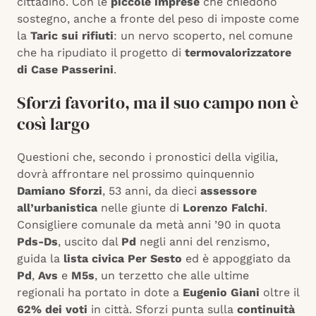
cittadino. Con le
piccole imprese
che chiedono
sostegno, anche a fronte del peso di imposte come
la
Taric sui rifiuti
: un nervo scoperto, nel comune
che ha ripudiato il progetto di
termovalorizzatore
di Case Passerini
.
Sforzi favorito, ma il suo campo non è
così largo
Questioni che, secondo i pronostici della vigilia,
dovrà affrontare nel prossimo quinquennio
Damiano Sforzi
, 53 anni, da dieci
assessore
all’urbanistica
nelle giunte di
Lorenzo Falchi
.
Consigliere comunale da metà anni ’90 in quota
Pds-Ds
, uscito dal
Pd
negli anni del renzismo,
guida la
lista civica Per Sesto
ed è appoggiato da
Pd
,
Avs
e
M5s
, un terzetto che alle ultime
regionali ha portato in dote a
Eugenio Giani
oltre il
62% dei voti
in città. Sforzi punta sulla
continuità