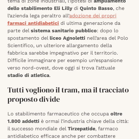
tema di zone industriali, l’ipotesi di
ampliamento
dello stabilimento Eli Lilly
di
Quinto Basso
, che
l’azienda lega peraltro all’
adozione dei propri
farmaci antidiabetici
di ultima generazione da
parte del
sistema sanitario pubblico
: dopo lo
spostamento del
liceo Agnoletti
nell’area del Polo
Scientifico, un ulteriore allargamento della
fabbrica sarebbe impegnativo per il territorio.
Difficile immaginare per esempio un’espansione
verso nord-ovest, dove oggi si trova l’attuale
stadio di atletica
.
Tutti vogliono il tram, ma il tracciato
proposto divide
Lo stabilimento farmaceutico che occupa
oltre
1.800 addetti
è ormai l’industria chiave della città:
il successo mondiale del
Tirzepatide
, farmaco
antidiabetico efficace anche per combattere