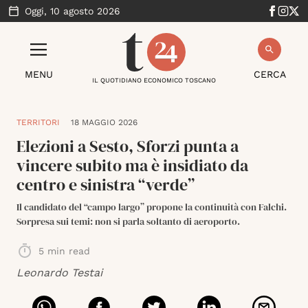
Oggi,
10 agosto 2026
MENU
CERCA
IL QUOTIDIANO ECONOMICO TOSCANO
TERRITORI
18 MAGGIO 2026
Elezioni a Sesto, Sforzi punta a
vincere subito ma è insidiato da
centro e sinistra “verde”
Il candidato del “campo largo” propone la continuità con Falchi.
Sorpresa sui temi: non si parla soltanto di aeroporto.
5
min read
Leonardo Testai