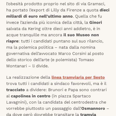
l’obesità prodotto proprio nel sito di via Gramsci,
ha portato l’export di Lilly da Firenze a quota
dieci
miliardi di euro nell’ultimo anno
. Quella che fu
invece l’azienda più iconica della città, la
Ginori
salvata da Kering oltre dieci anni addietro, è in
acque tranquille ma ancora
il suo Museo non
riapre
: tutti i candidati puntano sul suo rilancio,
ma la polemica politica – nata dalla nomina
governativa dell’avvocato Marco Corsini al posto
dello storico dell’arte (e polemista) Tomaso
Montanari – li divide.
La realizzazione della
linea tramviaria per Sesto
trova tutti i candidati a sindaco favorevoli, ma è il
tracciato
a dividere: Brunori e Papa sono contrari
al
capolinea in centro
(in piazza Spartaco
Lavagnini), con la candidata del centrodestra che
vorrebbe piuttosto un passaggio dall’
Osmannoro
–
da dove però dovrebbe transitare la
tramvia