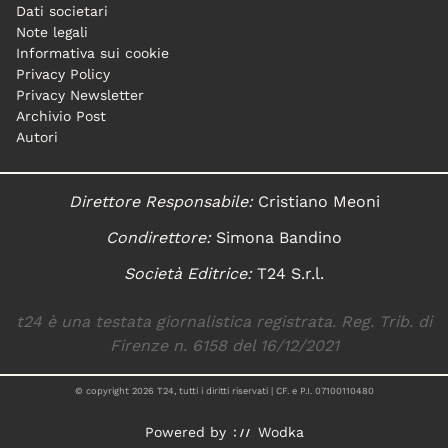
Dati societari
Note legali
Informativa sui cookie
Privacy Policy
Privacy Newsletter
Archivio Post
Autori
Direttore Responsabile:
Cristiano Meoni
Condirettore:
Simona Bandino
Società Editrice:
T24 S.r.l.
t24 è una testata giornalistica registrata. Reg. Trib. di
Firenze n. 6158 del 16/12/2021
© copyright
2026
T24, tutti i diritti riservati | CF. e P.I. 07100110480
Powered by
Wodka