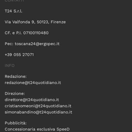
CONTATTI
T24 S.r.l.
Via Valfonda 9, 50123, Firenze
CF. e P.I. 07100110480
Pec:
toscana24@ergopec.it
+39 055 27071
INFO
Redazione:
redazione@t24quotidiano.it
Direzione:
direttore@t24quotidiano.it
cristianomeoni@t24quotidiano.it
simonabandino@t24quotidiano.it
Pubblicità:
Concessionaria esclusiva SpeeD