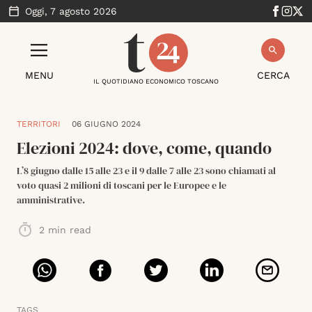
Oggi,
7 agosto 2026
MENU
CERCA
IL QUOTIDIANO ECONOMICO TOSCANO
TERRITORI
06 GIUGNO 2024
Elezioni 2024: dove, come, quando
L’8 giugno dalle 15 alle 23 e il 9 dalle 7 alle 23 sono chiamati al
voto quasi 2 milioni di toscani per le Europee e le
amministrative.
2
min read
TAGS