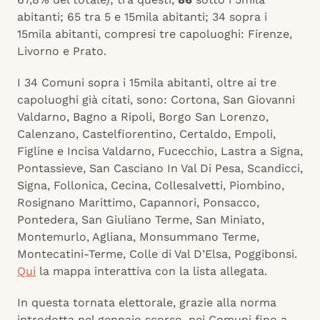
abitanti; 65 tra 5 e 15mila abitanti; 34 sopra i
15mila abitanti, compresi tre capoluoghi: Firenze,
Livorno e Prato.
I 34 Comuni sopra i 15mila abitanti, oltre ai tre
capoluoghi già citati, sono: Cortona, San Giovanni
Valdarno, Bagno a Ripoli, Borgo San Lorenzo,
Calenzano, Castelfiorentino, Certaldo, Empoli,
Figline e Incisa Valdarno, Fucecchio, Lastra a Signa,
Pontassieve, San Casciano In Val Di Pesa, Scandicci,
Signa, Follonica, Cecina, Collesalvetti, Piombino,
Rosignano Marittimo, Capannori, Ponsacco,
Pontedera, San Giuliano Terme, San Miniato,
Montemurlo, Agliana, Monsummano Terme,
Montecatini-Terme, Colle di Val D’Elsa, Poggibonsi.
Qui
la mappa interattiva con la lista allegata.
In questa tornata elettorale, grazie alla norma
introdotta nel gennaio scorso, nei Comuni fino a