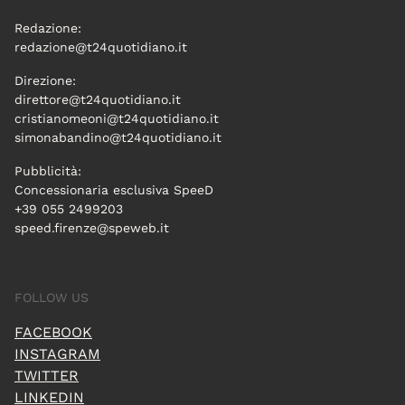
Redazione:
redazione@t24quotidiano.it
Direzione:
direttore@t24quotidiano.it
cristianomeoni@t24quotidiano.it
simonabandino@t24quotidiano.it
Pubblicità:
Concessionaria esclusiva SpeeD
+39 055 2499203
speed.firenze@speweb.it
FOLLOW US
FACEBOOK
INSTAGRAM
TWITTER
LINKEDIN