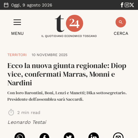
Oggi,
9 agosto 2026
MENU
CERCA
IL QUOTIDIANO ECONOMICO TOSCANO
TERRITORI
10 NOVEMBRE 2025
Ecco la nuova giunta regionale: Diop
vice, confermati Marras, Monni e
Nardini
Con loro Barontini, Boni, Lenzi e Manetti; Dika sottosegretario.
Presidente dell’assemblea sarà Saccardi.
2
min read
Leonardo Testai