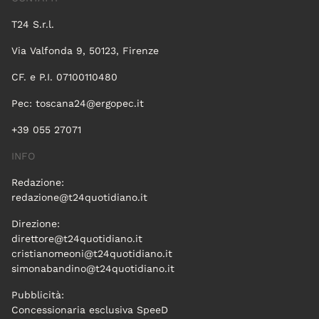
T24 S.r.l.
Via Valfonda 9, 50123, Firenze
CF. e P.I. 07100110480
Pec:
toscana24@ergopec.it
+39 055 27071
INFO
Redazione:
redazione@t24quotidiano.it
Direzione:
direttore@t24quotidiano.it
cristianomeoni@t24quotidiano.it
simonabandino@t24quotidiano.it
Pubblicità:
Concessionaria esclusiva SpeeD