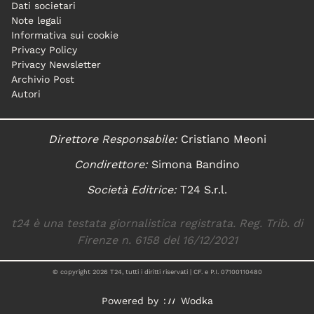
Dati societari
Note legali
Informativa sui cookie
Privacy Policy
Privacy Newsletter
Archivio Post
Autori
Direttore Responsabile:
Cristiano Meoni
Condirettore:
Simona Bandino
Società Editrice:
T24 S.r.l.
t24 è una testata giornalistica registrata. Reg. Trib. di
Firenze n. 6158 del 16/12/2021
© copyright
2026
T24, tutti i diritti riservati | CF. e P.I. 07100110480
Powered by
Wodka