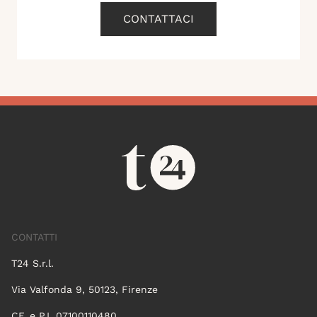
CONTATTACI
CONTATTI
T24 S.r.l.
Via Valfonda 9, 50123, Firenze
CF. e P.I. 07100110480