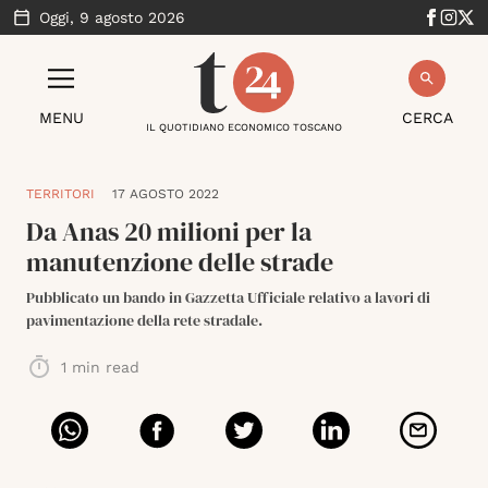
Oggi,
9 agosto 2026
MENU
CERCA
IL QUOTIDIANO ECONOMICO TOSCANO
TERRITORI
17 AGOSTO 2022
Da Anas 20 milioni per la
manutenzione delle strade
Pubblicato un bando in Gazzetta Ufficiale relativo a lavori di
pavimentazione della rete stradale.
1
min read