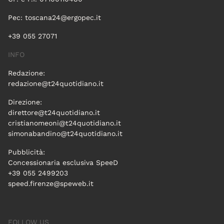
Pec:
toscana24@ergopec.it
+39 055 27071
INFO
Redazione:
redazione@t24quotidiano.it
Direzione:
direttore@t24quotidiano.it
cristianomeoni@t24quotidiano.it
simonabandino@t24quotidiano.it
Pubblicità:
Concessionaria esclusiva SpeeD
+39 055 2499203
speed.firenze@speweb.it
FOLLOW US