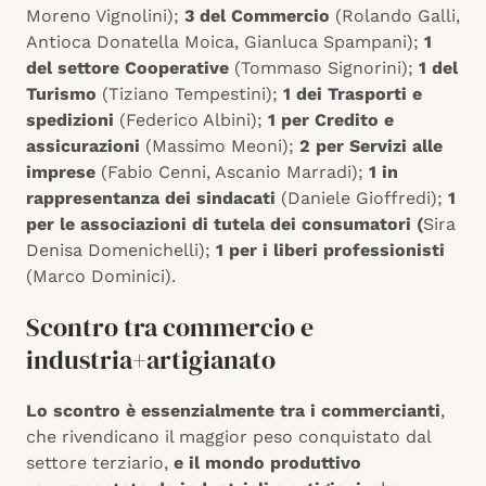
Moreno Vignolini);
3 del Commercio
(Rolando Galli,
Antioca Donatella Moica, Gianluca Spampani);
1
del settore Cooperative
(Tommaso Signorini);
1 del
Turismo
(Tiziano Tempestini);
1 dei Trasporti e
spedizioni
(Federico Albini);
1 per Credito e
assicurazioni
(Massimo Meoni);
2 per Servizi alle
imprese
(Fabio Cenni, Ascanio Marradi);
1 in
rappresentanza dei sindacati
(Daniele Gioffredi);
1
per le associazioni di tutela dei consumatori (
Sira
Denisa Domenichelli);
1 per i liberi professionisti
(Marco Dominici).
Scontro tra commercio e
industria+artigianato
Lo scontro è essenzialmente tra i commercianti
,
che rivendicano il maggior peso conquistato dal
settore terziario,
e il mondo produttivo