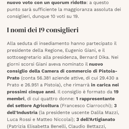
nuovo voto con un quorum ridotto
: a questo
punto sarà sufficiente la maggioranza assoluta dei
consiglieri, dunque 10 voti su 19.
I nomi dei 19 consiglieri
Alla seduta di insediamento hanno partecipato il
presidente della Regione, Eugenio Giani, e il
sottosegretario alla presidenza, Bernard Dika. Nei
giorni scorsi Giani aveva nominato il
nuovo
consiglio della Camera di commercio di Pistoia-
Prato
(conta 56.381 aziende attive, di cui 29.430 a
Prato e 26.951 a Pistoia), che rimarrà
in carica nei
prossimi cinque anni
. Il consiglio è formato da
19
membri
, di cui quattro donne:
1 rappresentante
del settore Agricoltura
(Francesco Ciarrocchi);
3
dell’Industria
(la presidente uscente Dalila Mazzi,
Luca Rossi e Matteo Niccolai);
3 dell’Artigianato
(Patrizia Elisabetta Benelli, Claudio Bettazzi,