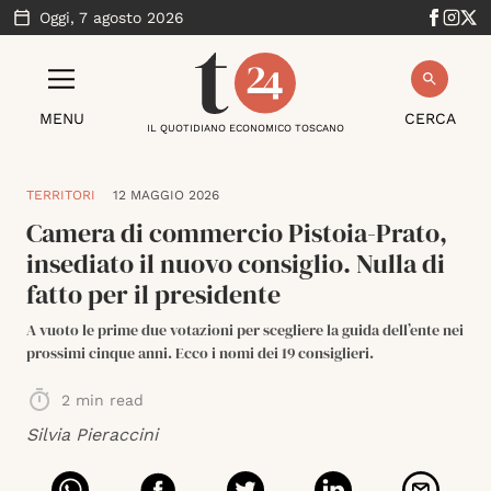
Oggi,
7 agosto 2026
MENU
CERCA
IL QUOTIDIANO ECONOMICO TOSCANO
TERRITORI
12 MAGGIO 2026
Camera di commercio Pistoia-Prato,
insediato il nuovo consiglio. Nulla di
fatto per il presidente
A vuoto le prime due votazioni per scegliere la guida dell’ente nei
prossimi cinque anni. Ecco i nomi dei 19 consiglieri.
2
min read
Silvia Pieraccini