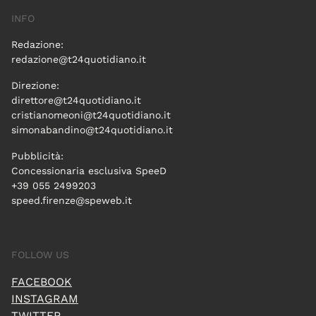
INFO
Redazione:
redazione@t24quotidiano.it
Direzione:
direttore@t24quotidiano.it
cristianomeoni@t24quotidiano.it
simonabandino@t24quotidiano.it
Pubblicità:
Concessionaria esclusiva SpeeD
+39 055 2499203
speed.firenze@speweb.it
FOLLOW US
FACEBOOK
INSTAGRAM
TWITTER