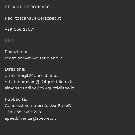
CF. e P.I. 07100110480
Pec:
toscana24@ergopec.it
+39 055 27071
INFO
Redazione:
redazione@t24quotidiano.it
Direzione:
direttore@t24quotidiano.it
cristianomeoni@t24quotidiano.it
simonabandino@t24quotidiano.it
Pubblicità:
Concessionaria esclusiva SpeeD
+39 055 2499203
speed.firenze@speweb.it