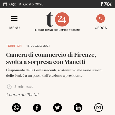
Oggi,
9 agosto 2026
MENU
CERCA
IL QUOTIDIANO ECONOMICO TOSCANO
TERRITORI
16 LUGLIO 2024
Camera di commercio di Firenze,
svolta a sorpresa con Manetti
L’esponente della Confesercenti, sostenuto dalle associazioni
delle Pmi, è a un passo dall’elezione a presidente.
3
min read
Leonardo Testai