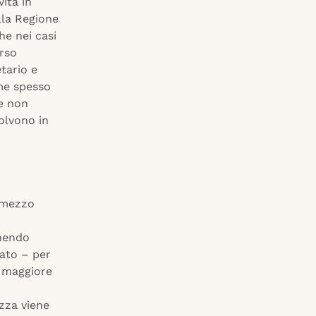
ità in
lla Regione
he nei casi
erso
etario e
ume spesso
he non
olvono in
e mezzo
anendo
tato – per
a maggiore
i
zza viene