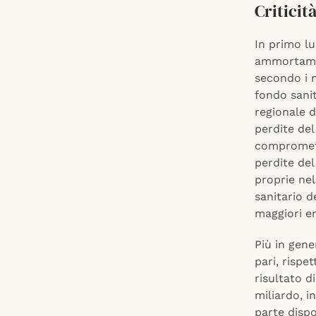
Criticit
In primo lu
ammortamen
secondo i m
fondo sanit
regionale d
perdite del
compromette
perdite del
proprie nel
sanitario d
maggiori en
Più in gene
pari, rispe
risultato d
miliardo, in
parte dispo