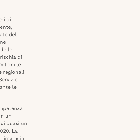
ri di
ente,
ate del
one
 delle
rischia di
ilioni le
e regionali
Servizio
ante le
competenza
con un
 di quasi un
2020. La
 rimane in