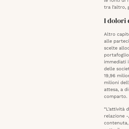
le fonti di
tra l’altro
I dolori
Altro capi
alle partec
scelte allo
portafoglio
immediati i
delle socie
19,96 milio
milioni del
attesa, a d
comparto.
“L’attività
relazione 
contenuta,