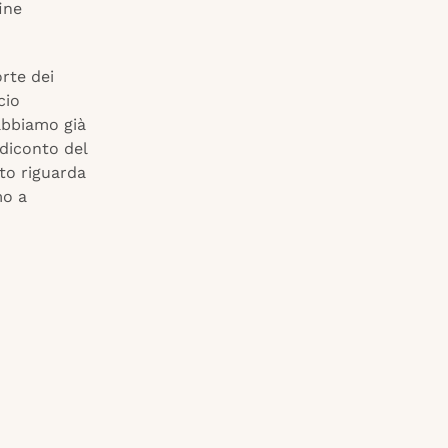
ine
rte dei
cio
“abbiamo già
ndiconto del
nto riguarda
mo a