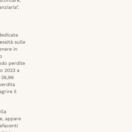
scontare,
nziaria”.
dedicata
essità sulle
enere in
po
ndo perdite
io 2023 a
i 26,96
perdita
grire il
lla
e, appare
sfacenti