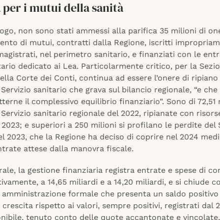
à per i mutui della sanità
ogo, non sono stati ammessi alla parifica 35 milioni di one
to di mutui, contratti dalla Regione, iscritti impropriam
agistrati, nel perimetro sanitario, e finanziati con le entr
ario dedicato ai Lea. Particolarmente critico, per la Sezi
ella Corte dei Conti, continua ad essere l’onere di ripiano
 Servizio sanitario che grava sul bilancio regionale, “e che 
rne il complessivo equilibrio finanziario”. Sono di 72,51 m
 Servizio sanitario regionale del 2022, ripianate con risors
 2023; e superiori a 250 milioni si profilano le perdite del 
el 2023, che la Regione ha deciso di coprire nel 2024 medi
trate attese dalla manovra fiscale.
rale, la gestione finanziaria registra entrate e spese di 
ttivamente, a 14,65 miliardi e a 14,20 miliardi, e si chiude 
i amministrazione formale che presenta un saldo positivo
 crescita rispetto ai valori, sempre positivi, registrati dal 
nibile, tenuto conto delle quote accantonate e vincolate,