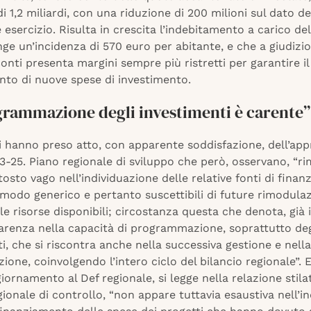
i 1,2 miliardi, con una riduzione di 200 milioni sul dato de
esercizio. Risulta in crescita l’indebitamento a carico de
ge un’incidenza di 570 euro per abitante, e che a giudizio
onti presenta margini sempre più ristretti per garantire il
nto di nuove spese di investimento.
grammazione degli investimenti è carente”
i hanno preso atto, con apparente soddisfazione, dell’ap
3-25. Piano regionale di sviluppo che però, osservano, “r
tosto vago nell’individuazione delle relative fonti di fina
 modo generico e pertanto suscettibili di future rimodulaz
le risorse disponibili; circostanza questa che denota, già 
carenza nella capacità di programmazione, soprattutto deg
i, che si riscontra anche nella successiva gestione e nella
ione, coinvolgendo l’intero ciclo del bilancio regionale”. 
iornamento al Def regionale, si legge nella relazione stila
ionale di controllo, “non appare tuttavia esaustiva nell’i