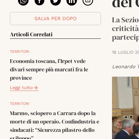
dei 
La Sezio
SALVA PER DOPO
criticit
Articoli Correlati
parteci
TERRITORI
18 LUGLIO 2
Economia toscana, l’Irpet vede
Leonardo T
divari sempre più marcati fra le
province
Leggi tutto
TERRITORI
Marmo, sciopero a Carrara dopo la
morte di un operaio. Confindustria e
sindacati: “Sicurezza pilastro dello
sviluppo”