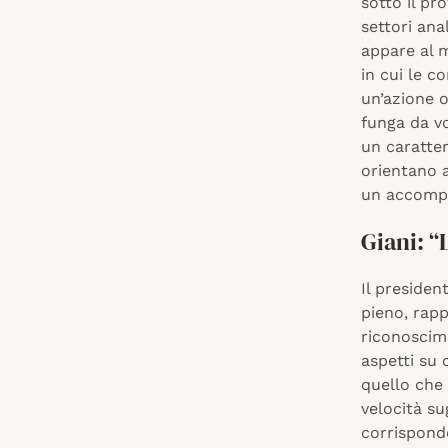
sotto il pr
settori ana
appare al m
in cui le c
un’azione o
funga da vo
un caratter
orientano a
un accompa
Giani: “
Il presiden
pieno, rapp
riconoscim
aspetti su 
quello che 
velocità su
corrispond