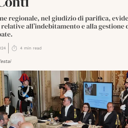
Conti
ne regionale, nel giudizio di parifica, evid
à relative all’indebitamento e alla gestione 
pate.
024
4
min read
estai