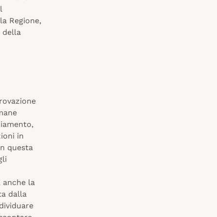
l
lla Regione,
 della
provazione
imane
nziamento,
ioni in
in questa
li
E anche la
ta dalla
ndividuare