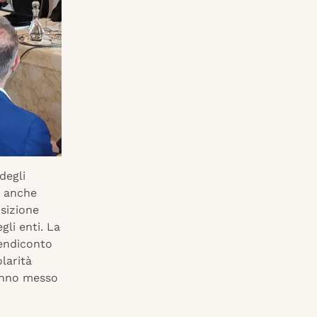
degli
a anche
osizione
gli enti. La
rendiconto
larità
hanno messo