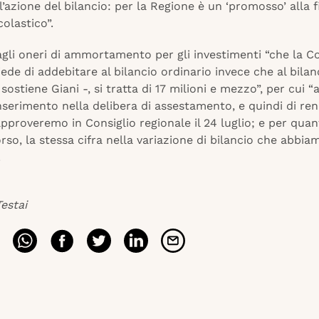
l’azione del bilancio: per la Regione è un ‘promosso’ alla f
colastico”.
gli oneri di ammortamento per gli investimenti “che la Co
iede di addebitare al bilancio ordinario invece che al bilan
 sostiene Giani -, si tratta di 17 milioni e mezzo”, per cui 
inserimento nella delibera di assestamento, e quindi di re
pproveremo in Consiglio regionale il 24 luglio; e per qua
orso, la stessa cifra nella variazione di bilancio che abbia
.
estai