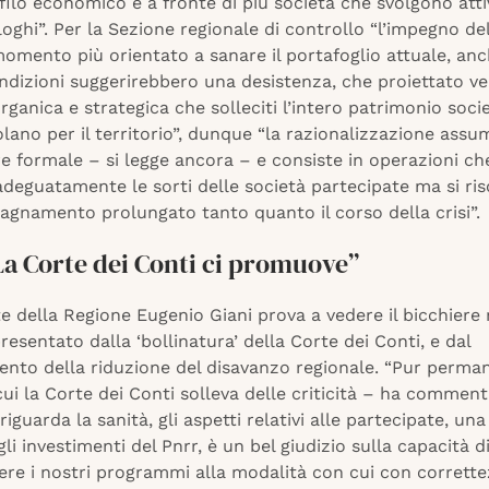
ofilo economico e a fronte di più società che svolgono attiv
loghi”. Per la Sezione regionale di controllo “l’impegno de
omento più orientato a sanare il portafoglio attuale, anc
ondizioni suggerirebbero una desistenza, che proiettato v
rganica e strategica che solleciti l’intero patrimonio soci
lano per il territorio”, dunque “la razionalizzazione ass
e formale – si legge ancora – e consiste in operazioni c
deguatamente le sorti delle società partecipate ma si ris
gnamento prolungato tanto quanto il corso della crisi”.
La Corte dei Conti ci promuove”
te della Regione Eugenio Giani prova a vedere il bicchier
resentato dalla ‘bollinatura’ della Corte dei Conti, e dal
ento della riduzione del disavanzo regionale. “Pur perm
cui la Corte dei Conti solleva delle criticità – ha commen
riguarda la sanità, gli aspetti relativi alle partecipate, un
gli investimenti del Pnrr, è un bel giudizio sulla capacità d
ere i nostri programmi alla modalità con cui con corrette