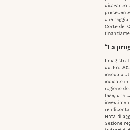
disavanzo d
precedente 
che raggiun
Corte dei C
finanziame
“La pro
I magistrat
del Prs 202
invece piut
indicate in
ragione del
fase, una 
investiment
rendicontaz
Nota di agg
Sezione reg