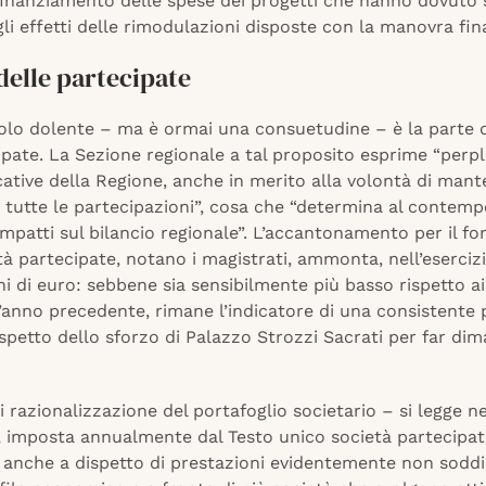
 finanziamento delle spese dei progetti che hanno dovuto 
, gli effetti delle rimodulazioni disposte con la manovra fina
 delle partecipate
tolo dolente – ma è ormai una consuetudine – è la parte 
ipate. La Sezione regionale a tal proposito esprime “perpl
cative della Regione, anche in merito alla volontà di mant
 tutte le partecipazioni”, cosa che “determina al contem
mpatti sul bilancio regionale”. L’accantonamento per il fo
tà partecipate, notano i magistrati, ammonta, nell’eserciz
ni di euro: sebbene sia sensibilmente più basso rispetto a
l’anno precedente, rimane l’indicatore di una consistente 
ispetto dello sforzo di Palazzo Strozzi Sacrati per far dima
 di razionalizzazione del portafoglio societario – si legge ne
-, imposta annualmente dal Testo unico società partecipat
 anche a dispetto di prestazioni evidentemente non soddi