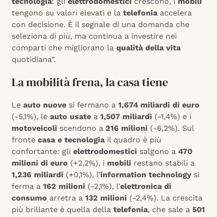
tecnologia
: gli
elettrodomestici
crescono, i
mobili
tengono su valori elevati e la
telefonia
accelera
con decisione. È il segnale di una domanda che
seleziona di più, ma continua a investire nei
comparti che migliorano la
qualità della vita
quotidiana”.
La mobilità frena, la casa tiene
Le
auto nuove
si fermano a
1,674 miliardi di euro
(-5,1%), le
auto usate
a
1,507 miliardi
(-1,4%) e i
motoveicoli
scendono a
216 milioni
(-6,2%). Sul
fronte
casa e tecnologia
il quadro è più
confortante: gli
elettrodomestici
salgono a
470
milioni di euro
(+2,2%), i
mobili
restano stabili a
1,236 miliardi
(+0,1%), l’
information technology
si
ferma a
162 milioni
(-2,1%), l’
elettronica di
consumo
arretra a
132 milioni
(-2,4%). La crescita
più brillante è quella della
telefonia
, che sale a
501