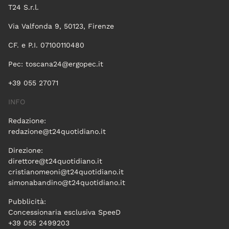
T24 S.r.l.
Via Valfonda 9, 50123, Firenze
CF. e P.I. 07100110480
Pec:
toscana24@ergopec.it
+39 055 27071
INFO
Redazione:
redazione@t24quotidiano.it
Direzione:
direttore@t24quotidiano.it
cristianomeoni@t24quotidiano.it
simonabandino@t24quotidiano.it
Pubblicità:
Concessionaria esclusiva SpeeD
+39 055 2499203