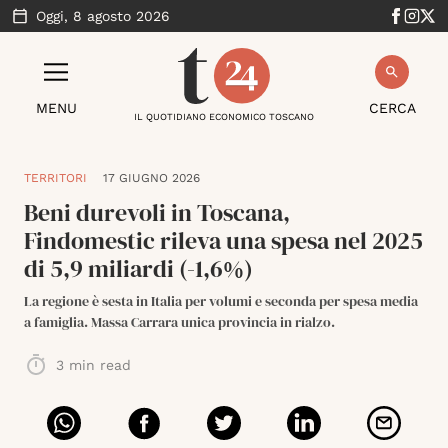
Oggi,
8 agosto 2026
MENU
CERCA
IL QUOTIDIANO ECONOMICO TOSCANO
TERRITORI
17 GIUGNO 2026
Beni durevoli in Toscana,
Findomestic rileva una spesa nel 2025
di 5,9 miliardi (-1,6%)
La regione è sesta in Italia per volumi e seconda per spesa media
a famiglia. Massa Carrara unica provincia in rialzo.
3
min read