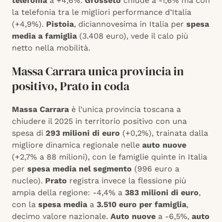
telefonia
a +4,6%.
Grosseto
chiude a -1,6% ma con
la telefonia tra le migliori performance d’Italia
(+4,9%).
Pistoia
, diciannovesima in Italia per
spesa
media a famiglia
(3.408 euro), vede il calo più
netto nella mobilità.
Massa Carrara unica provincia in
positivo, Prato in coda
Massa Carrara
è l’unica provincia toscana a
chiudere il 2025 in territorio positivo con una
spesa di
293 milioni di euro
(+0,2%), trainata dalla
migliore dinamica regionale nelle
auto nuove
(+2,7% a 88 milioni), con le famiglie quinte in Italia
per
spesa media nel segmento
(996 euro a
nucleo).
Prato
registra invece la flessione più
ampia della regione: -4,4% a
383 milioni di euro
,
con la
spesa media
a
3.510 euro per famiglia
,
decimo valore nazionale.
Auto nuove
a -6,5%,
auto