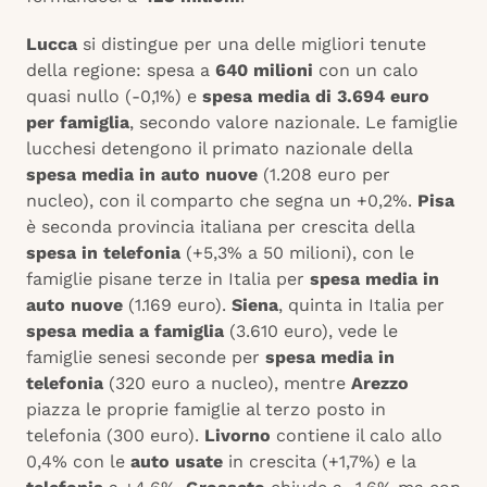
Lucca
si distingue per una delle migliori tenute
della regione: spesa a
640 milioni
con un calo
quasi nullo (-0,1%) e
spesa media di 3.694 euro
per famiglia
, secondo valore nazionale. Le famiglie
lucchesi detengono il primato nazionale della
spesa media in auto nuove
(1.208 euro per
nucleo), con il comparto che segna un +0,2%.
Pisa
è seconda provincia italiana per crescita della
spesa in telefonia
(+5,3% a 50 milioni), con le
famiglie pisane terze in Italia per
spesa media in
auto nuove
(1.169 euro).
Siena
, quinta in Italia per
spesa media a famiglia
(3.610 euro), vede le
famiglie senesi seconde per
spesa media in
telefonia
(320 euro a nucleo), mentre
Arezzo
piazza le proprie famiglie al terzo posto in
telefonia (300 euro).
Livorno
contiene il calo allo
0,4% con le
auto usate
in crescita (+1,7%) e la