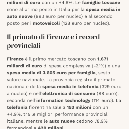
milioni di euro
con un +4,9%. Le
famiglie toscane
sono al primo posto in Italia per la
spesa media in
auto nuove
(993 euro per nucleo) e al secondo
posto per i
motoveicoli
(128 euro per nucleo).
Il primato di Firenze e i record
provinciali
Firenze
è il primo mercato toscano con
1,671
miliardi di euro
di spesa complessiva (-2,1%) e una
spesa media di 3.605 euro per famiglia
, sesto
valore nazionale. La provincia registra il primato
nazionale della
spesa media in telefonia
(329 euro
a nucleo) e nell’
elettronica di consumo
(88 euro),
seconda nell’
information technology
(114 euro). La
telefonia
fiorentina sale a
153 milioni
con un
+4,9%, tra le migliori performance provinciali
italiane, mentre le
auto nuove
cedono l’8,9%
fermandosi a
428 milioni
.