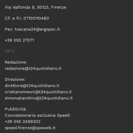
Via Valfonda 9, 50123, Firenze
CF. e P.I. 07100110480
Pec:
toscana24@ergopec.it
+39 055 27071
INFO
Redazione:
redazione@t24quotidiano.it
Direzione:
direttore@t24quotidiano.it
cristianomeoni@t24quotidiano.it
simonabandino@t24quotidiano.it
Pubblicità:
Concessionaria esclusiva SpeeD
+39 055 2499203
speed.firenze@speweb.it