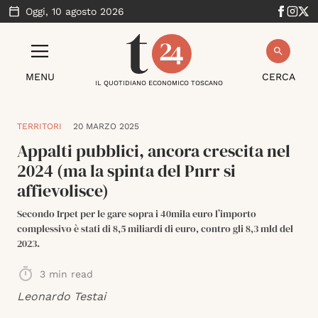
Oggi,
10 agosto 2026
MENU
CERCA
IL QUOTIDIANO ECONOMICO TOSCANO
TERRITORI
20 MARZO 2025
Appalti pubblici, ancora crescita nel
2024 (ma la spinta del Pnrr si
affievolisce)
Secondo Irpet per le gare sopra i 40mila euro l’importo
complessivo è stati di 8,5 miliardi di euro, contro gli 8,3 mld del
2023.
3
min read
Leonardo Testai