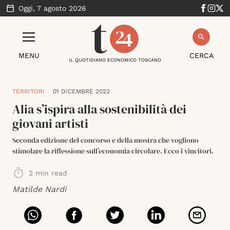
Oggi,
7 agosto 2026
MENU
CERCA
IL QUOTIDIANO ECONOMICO TOSCANO
TERRITORI
01 DICEMBRE 2022
Alia s’ispira alla sostenibilità dei
giovani artisti
Seconda edizione del concorso e della mostra che vogliono
stimolare la riflessione sull’economia circolare. Ecco i vincitori.
2
min read
Matilde Nardi