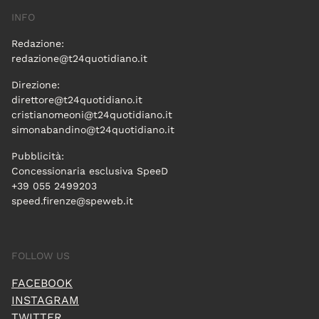
INFO
Redazione:
redazione@t24quotidiano.it
Direzione:
direttore@t24quotidiano.it
cristianomeoni@t24quotidiano.it
simonabandino@t24quotidiano.it
Pubblicità:
Concessionaria esclusiva SpeeD
+39 055 2499203
speed.firenze@speweb.it
FOLLOW US
FACEBOOK
INSTAGRAM
TWITTER