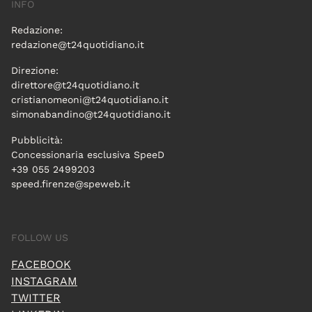
INFO
Redazione:
redazione@t24quotidiano.it
Direzione:
direttore@t24quotidiano.it
cristianomeoni@t24quotidiano.it
simonabandino@t24quotidiano.it
Pubblicità:
Concessionaria esclusiva SpeeD
+39 055 2499203
speed.firenze@speweb.it
FOLLOW US
FACEBOOK
INSTAGRAM
TWITTER