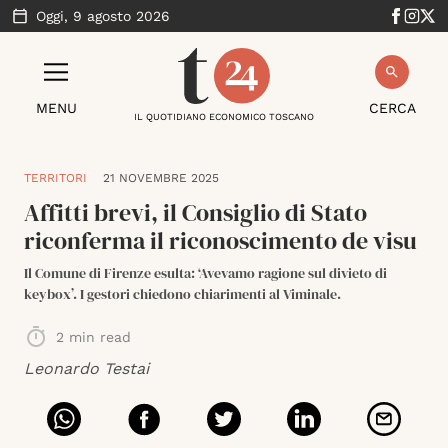
Oggi,
9 agosto 2026
MENU
CERCA
IL QUOTIDIANO ECONOMICO TOSCANO
TERRITORI
21 NOVEMBRE 2025
Affitti brevi, il Consiglio di Stato
riconferma il riconoscimento de visu
Il Comune di Firenze esulta: ‘Avevamo ragione sul divieto di
keybox’. I gestori chiedono chiarimenti al Viminale.
2
min read
Leonardo Testai