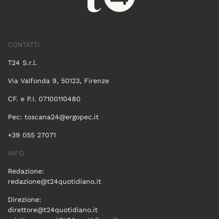
CONTATTI
T24 S.r.l.
Via Valfonda 9, 50123, Firenze
CF. e P.I. 07100110480
Pec:
toscana24@ergopec.it
+39 055 27071
INFO
Redazione:
redazione@t24quotidiano.it
Direzione:
direttore@t24quotidiano.it