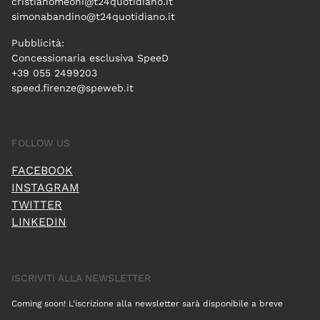
cristianomeoni@t24quotidiano.it
simonabandino@t24quotidiano.it
Pubblicità:
Concessionaria esclusiva SpeeD
+39 055 2499203
speed.firenze@speweb.it
FOLLOW US
FACEBOOK
INSTAGRAM
TWITTER
LINKEDIN
ISCRIVITI ALLA NEWSLETTER
Coming soon! L'iscrizione alla newsletter sarà disponibile a breve