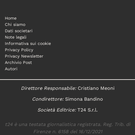
Home
Chi siamo
Dati societari
Note legali
Informativa sui cookie
Privacy Policy
Privacy Newsletter
Archivio Post
Autori
Direttore Responsabile:
Cristiano Meoni
Condirettore:
Simona Bandino
Società Editrice:
T24 S.r.l.
t24 è una testata giornalistica registrata. Reg. Trib. di
Firenze n. 6158 del 16/12/2021