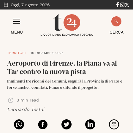
Oggi,
7 agosto 2026
MENU
CERCA
IL QUOTIDIANO ECONOMICO TOSCANO
TERRITORI
15 DICEMBRE 2025
Aeroporto di Firenze, la Piana va al
Tar contro la nuova pista
Inminenti tre ricorsi dei Comuni, seguirà la Provincia di Prato e
forse anche i comitati. Funaro difende il progetto.
3
min read
Leonardo Testai