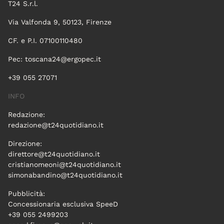
T24 S.r.l.
Via Valfonda 9, 50123, Firenze
CF. e P.I. 07100110480
Pec:
toscana24@ergopec.it
+39 055 27071
INFO
Redazione:
redazione@t24quotidiano.it
Direzione:
direttore@t24quotidiano.it
cristianomeoni@t24quotidiano.it
simonabandino@t24quotidiano.it
Pubblicità:
Concessionaria esclusiva SpeeD
+39 055 2499203