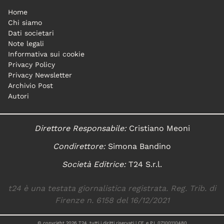
Home
Chi siamo
Dati societari
Note legali
Informativa sui cookie
Privacy Policy
Privacy Newsletter
Archivio Post
Autori
Direttore Responsabile:
Cristiano Meoni
Condirettore:
Simona Bandino
Società Editrice:
T24 S.r.l.
t24 è una testata giornalistica registrata. Reg. Trib. di
Firenze n. 6158 del 16/12/2021
© copyright
2026
T24, tutti i diritti riservati | CF. e P.I. 07100110480