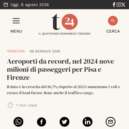
Oggi,
8 agosto 2026
MENU
CERCA
IL QUOTIDIANO ECONOMICO TOSCANO
TERRITORI
09 GENNAIO 2025
Aeroporti da record, nel 2024 nove
milioni di passeggeri per Pisa e
Firenze
Il dato è in crescita del 10,7% rispetto al 2023: aumentano i voli e
cresce il load factor. Bene anche il traffico cargo.
1
min read