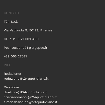
CONTATTI
T24 S.r.l.
Via Valfonda 9, 50123, Firenze
CF. e P.I. 07100110480
Pec:
toscana24@ergopec.it
+39 055 27071
INFO
Redazione:
redazione@t24quotidiano.it
Direzione:
direttore@t24quotidiano.it
cristianomeoni@t24quotidiano.it
simonabandino@t24quotidiano.it