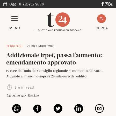
Oggi,
6 agosto 2026
MENU
CERCA
IL QUOTIDIANO ECONOMICO TOSCANO
TERRITORI
21 DICEMBRE 2023
Addizionale Irpef, passa l’aumento:
emendamento approvato
Iv esce dall’aula del Consiglio regionale al momento del voto.
Aliquote al massimo sopra i 28mila euro di reddito.
3
min read
Leonardo Testai