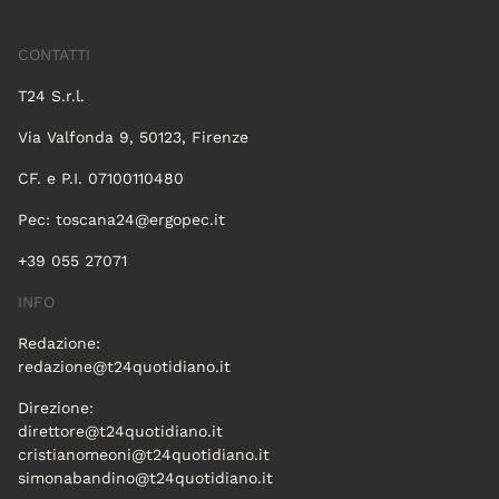
CONTATTI
T24 S.r.l.
Via Valfonda 9, 50123, Firenze
CF. e P.I. 07100110480
Pec:
toscana24@ergopec.it
+39 055 27071
INFO
Redazione:
redazione@t24quotidiano.it
Direzione:
direttore@t24quotidiano.it
cristianomeoni@t24quotidiano.it
simonabandino@t24quotidiano.it