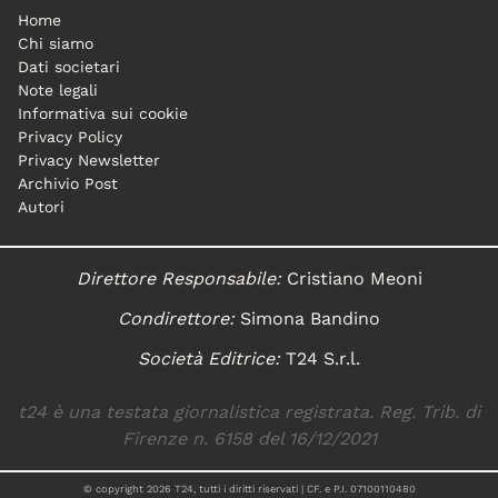
Home
Chi siamo
Dati societari
Note legali
Informativa sui cookie
Privacy Policy
Privacy Newsletter
Archivio Post
Autori
Direttore Responsabile:
Cristiano Meoni
Condirettore:
Simona Bandino
Società Editrice:
T24 S.r.l.
t24 è una testata giornalistica registrata. Reg. Trib. di
Firenze n. 6158 del 16/12/2021
© copyright
2026
T24, tutti i diritti riservati | CF. e P.I. 07100110480