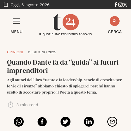
Oggi,
6 agosto 2026
MENU
CERCA
IL QUOTIDIANO ECONOMICO TOSCANO
OPINIONI
19 GIUGNO 2025
Quando Dante fa da “guida” ai futuri
imprenditori
Agli autori del libro “Dante e la leadership. Storie di crescita per
le vie di Firenze” abbiamo chiesto di spiegarci perché hanno
scelto di accostare proprio il Poeta a questo tema.
3
min read