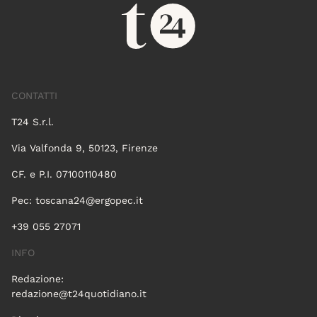
CONTATTI
T24 S.r.l.
Via Valfonda 9, 50123, Firenze
CF. e P.I. 07100110480
Pec:
toscana24@ergopec.it
+39 055 27071
INFO
Redazione:
redazione@t24quotidiano.it