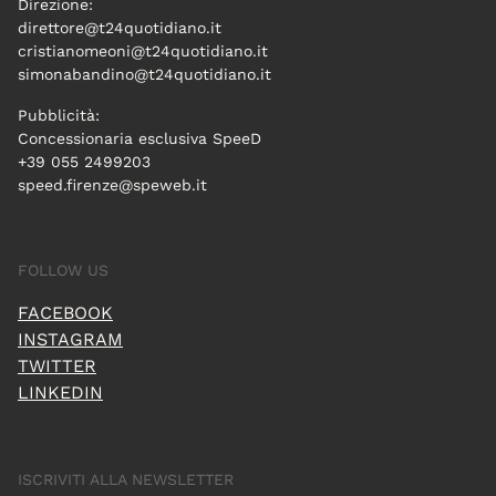
Direzione:
direttore@t24quotidiano.it
cristianomeoni@t24quotidiano.it
simonabandino@t24quotidiano.it
Pubblicità:
Concessionaria esclusiva SpeeD
+39 055 2499203
speed.firenze@speweb.it
FOLLOW US
FACEBOOK
INSTAGRAM
TWITTER
LINKEDIN
ISCRIVITI ALLA NEWSLETTER