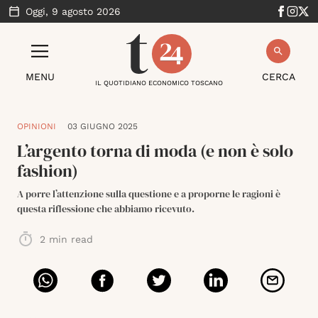
Oggi,
9 agosto 2026
MENU
CERCA
IL QUOTIDIANO ECONOMICO TOSCANO
OPINIONI
03 GIUGNO 2025
L’argento torna di moda (e non è solo
fashion)
A porre l’attenzione sulla questione e a proporne le ragioni è
questa riflessione che abbiamo ricevuto.
2
min read