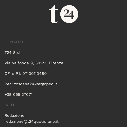
CONTATTI
T24 S.r.l.
Via Valfonda 9, 50123, Firenze
CF. e P.I. 07100110480
Pec:
toscana24@ergopec.it
+39 055 27071
INFO
Redazione:
redazione@t24quotidiano.it