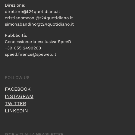
Direzione:
direttore@t24quotidiano.it
cristianomeoni@t24quotidiano.it
simonabandino@t24quotidiano.it
Pubblicità:
Concessionaria esclusiva SpeeD
+39 055 2499203
speed.firenze@speweb.it
FOLLOW US
FACEBOOK
INSTAGRAM
TWITTER
LINKEDIN
ISCRIVITI ALLA NEWSLETTER