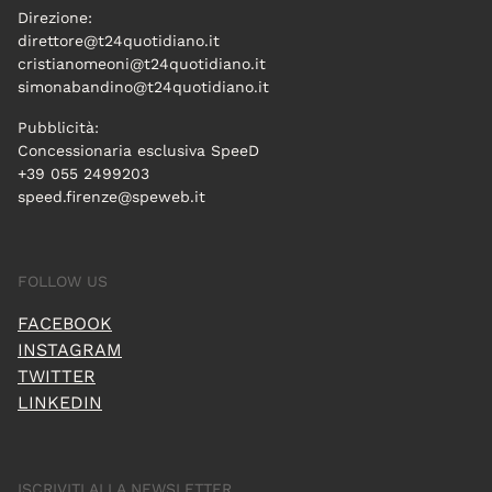
Direzione:
direttore@t24quotidiano.it
cristianomeoni@t24quotidiano.it
simonabandino@t24quotidiano.it
Pubblicità:
Concessionaria esclusiva SpeeD
+39 055 2499203
speed.firenze@speweb.it
FOLLOW US
FACEBOOK
INSTAGRAM
TWITTER
LINKEDIN
ISCRIVITI ALLA NEWSLETTER