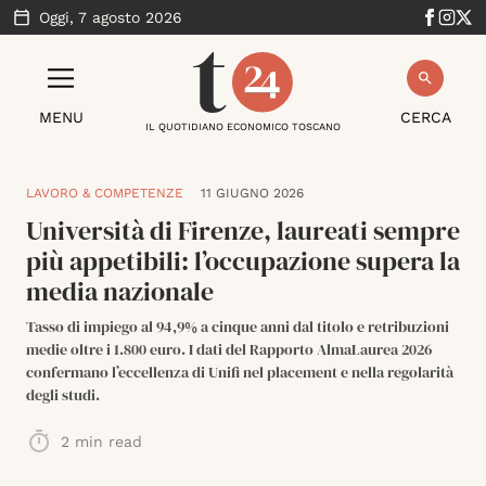
Oggi,
7 agosto 2026
MENU
CERCA
IL QUOTIDIANO ECONOMICO TOSCANO
LAVORO & COMPETENZE
11 GIUGNO 2026
Università di Firenze, laureati sempre
più appetibili: l’occupazione supera la
media nazionale
Tasso di impiego al 94,9% a cinque anni dal titolo e retribuzioni
medie oltre i 1.800 euro. I dati del Rapporto AlmaLaurea 2026
confermano l’eccellenza di Unifi nel placement e nella regolarità
degli studi.
2
min read