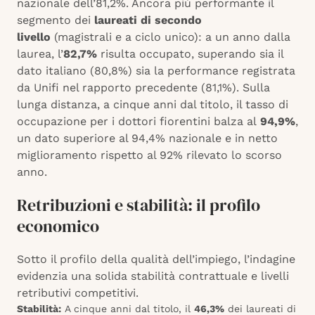
nazionale dell’81,2%. Ancora più performante il
segmento dei
laureati di secondo
livello
(magistrali e a ciclo unico): a un anno dalla
laurea, l’
82,7%
risulta occupato, superando sia il
dato italiano (80,8%) sia la performance registrata
da Unifi nel rapporto precedente (81,1%). Sulla
lunga distanza, a cinque anni dal titolo, il tasso di
occupazione per i dottori fiorentini balza al
94,9%
,
un dato superiore al 94,4% nazionale e in netto
miglioramento rispetto al 92% rilevato lo scorso
anno.
Retribuzioni e stabilità: il profilo
economico
Sotto il profilo della qualità dell’impiego, l’indagine
evidenzia una solida stabilità contrattuale e livelli
retributivi competitivi.
Stabilità:
A cinque anni dal titolo, il
46,3%
dei laureati di