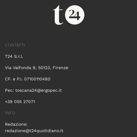
CONTATTI
T24 S.r.l.
Via Valfonda 9, 50123, Firenze
CF. e P.I. 07100110480
Pec:
toscana24@ergopec.it
+39 055 27071
INFO
Redazione:
redazione@t24quotidiano.it