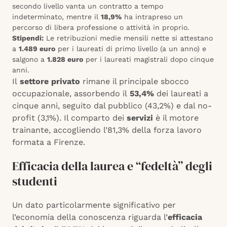
secondo livello vanta un contratto a tempo
indeterminato, mentre il
18,9%
ha intrapreso un
percorso di libera professione o attività in proprio.
Stipendi:
Le retribuzioni medie mensili nette si attestano
a
1.489 euro
per i laureati di primo livello (a un anno) e
salgono a
1.828 euro
per i laureati magistrali dopo cinque
anni.
Il
settore privato
rimane il principale sbocco
occupazionale, assorbendo il
53,4%
dei laureati a
cinque anni, seguito dal pubblico (43,2%) e dal no-
profit (3,1%). Il comparto dei
servizi
è il motore
trainante, accogliendo l’81,3% della forza lavoro
formata a Firenze.
Efficacia della laurea e “fedeltà” degli
studenti
Un dato particolarmente significativo per
l’economia della conoscenza riguarda l’
efficacia