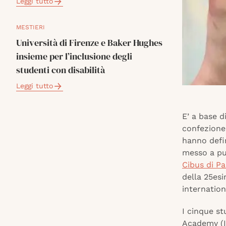
Leggi tutto
MESTIERI
Università di Firenze e Baker Hughes
insieme per l’inclusione degli
studenti con disabilità
Leggi tutto
E’ a base d
confezione 
hanno defin
messo a pu
Cibus di P
della 25esi
internation
I cinque s
Academy (It