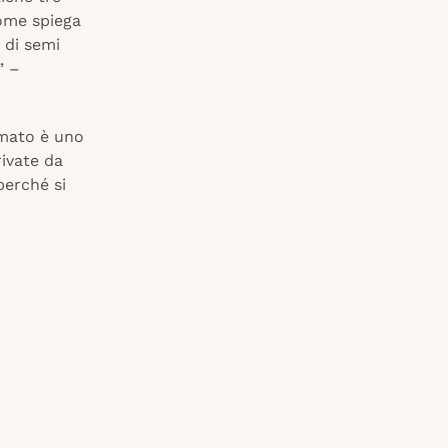
come spiega
 di semi
” –
umato è uno
ivate da
perché si