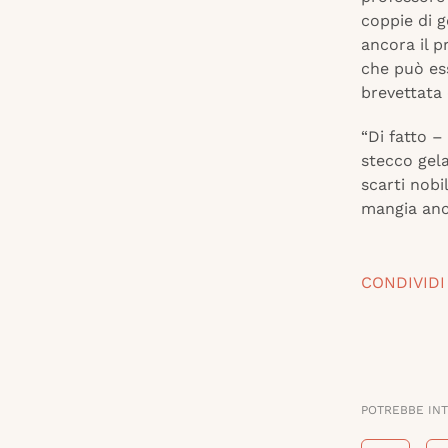
coppie di g
ancora il p
che può ess
brevettata 
“Di fatto –
stecco gel
scarti nobi
mangia anc
CONDIVIDI
POTREBBE IN