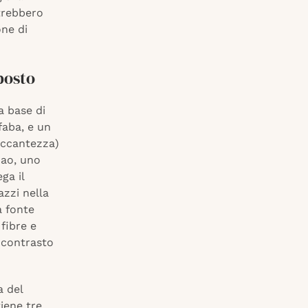
trebbero
one di
posto
a base di
 faba, e un
occantezza)
cao, uno
ga il
azzi nella
a fonte
fibre e
 contrasto
a del
iene tre