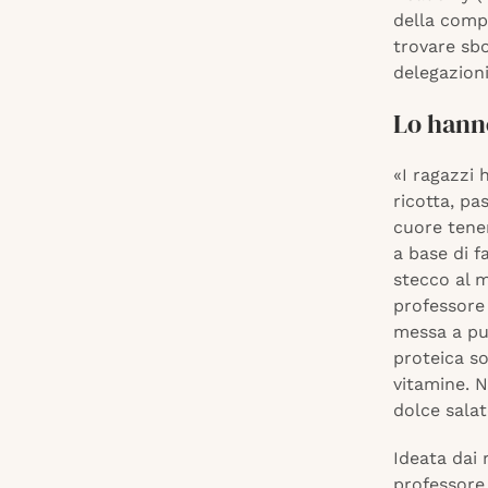
della comp
trovare sbo
delegazioni
Lo hann
«I ragazzi
ricotta, pa
cuore tener
a base di f
stecco al m
professore 
messa a pun
proteica s
vitamine. N
dolce salat
Ideata dai 
professore