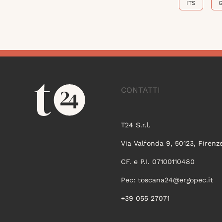
ITS
CONTATTI
T24 S.r.l.
Via Valfonda 9, 50123, Firenz
CF. e P.I. 07100110480
Pec:
toscana24@ergopec.it
+39 055 27071