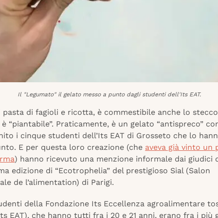
Il "Legumato" il gelato messo a punto dagli studenti dell'Its EAT.
i pasta di fagioli e ricotta, è commestibile anche lo stecco
è “piantabile”. Praticamente, è un gelato “antispreco” co
ito i cinque studenti dell’Its EAT di Grosseto che lo han
nto. E per questa loro creazione (che
aveva già vinto un 
arma
) hanno ricevuto una menzione informale dai giudici d
ma edizione di “Ecotrophelia” del prestigioso Sial (Salon
ale de l’alimentation) di Parigi.
tudenti della Fondazione Its Eccellenza agroalimentare t
s EAT), che hanno tutti fra i 20 e 21 anni, erano fra i più 