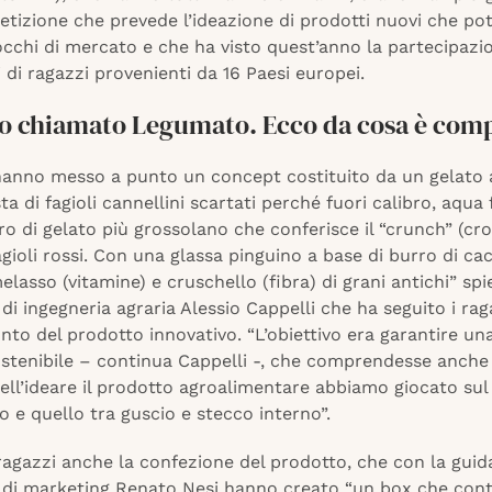
etizione che prevede l’ideazione di prodotti nuovi che po
cchi di mercato e che ha visto quest’anno la partecipazi
 di ragazzi provenienti da 16 Paesi europei.
o chiamato Legumato. Ecco da cosa è com
 hanno messo a punto un concept costituito da un gelato 
sta di fagioli cannellini scartati perché fuori calibro, aqua
o di gelato più grossolano che conferisce il “crunch” (cr
agioli rossi. Con una glassa pinguino a base di burro di ca
elasso (vitamine) e cruschello (fibra) di grani antichi” spie
di ingegneria agraria Alessio Cappelli che ha seguito i rag
to del prodotto innovativo. “L’obiettivo era garantire un
ostenibile – continua Cappelli -, che comprendesse anche 
ell’ideare il prodotto agroalimentare abbiamo giocato sul
o e quello tra guscio e stecco interno”.
ragazzi anche la confezione del prodotto, che con la guid
 di marketing Renato Nesi
hanno creato “un box che cont