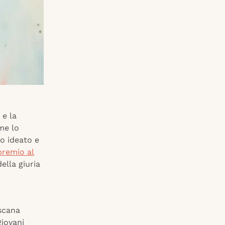
 e la
me lo
no ideato e
premio al
ella giuria
oscana
giovani