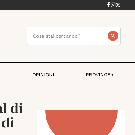
I
OPINIONI
PROVINCE
▾
l di
 di