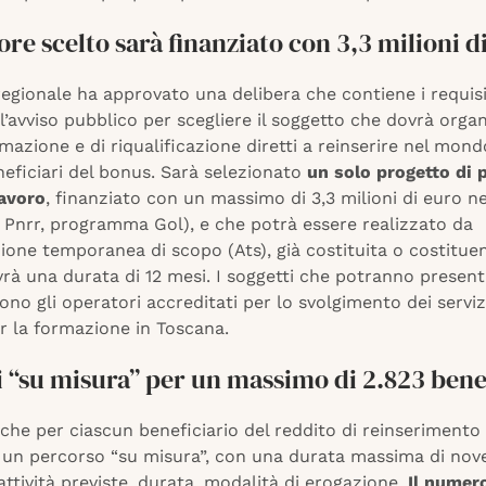
ore scelto sarà finanziato con 3,3 milioni d
egionale ha approvato una delibera che contiene i requisi
ll’avviso pubblico per scegliere il soggetto che dovrà organ
rmazione e di riqualificazione diretti a reinserire nel mond
neficiari del bonus. Sarà selezionato
un solo progetto di p
lavoro
, finanziato con un massimo di 3,3 milioni di euro n
l Pnrr, programma Gol), e che potrà essere realizzato da
ione temporanea di scopo (Ats), già costituita o costituen
rà una durata di 12 mesi. I soggetti che potranno presen
o gli operatori accreditati per lo svolgimento dei servizi
r la formazione in Toscana.
 “su misura” per un massimo di 2.823 benef
 che per ciascun beneficiario del reddito di reinserimento 
 un percorso “su misura”, con una durata massima di nov
ttività previste, durata, modalità di erogazione.
Il numer