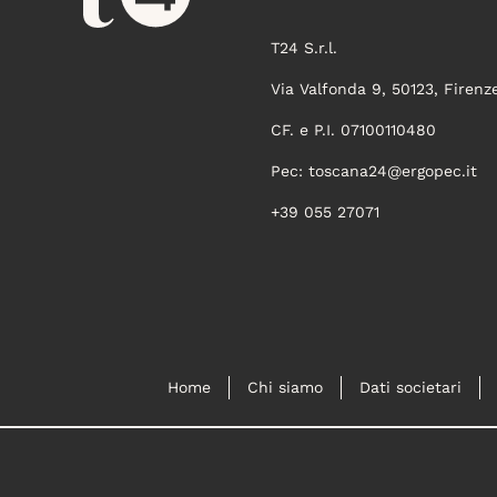
T24 S.r.l.
Via Valfonda 9, 50123, Firenz
CF. e P.I. 07100110480
Pec:
toscana24@ergopec.it
+39 055 27071
Home
Chi siamo
Dati societari