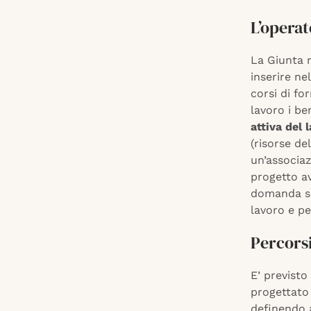
L’operat
La Giunta r
inserire ne
corsi di fo
lavoro i be
attiva del 
(risorse de
un’associaz
progetto av
domanda son
lavoro e pe
Percorsi
E’ previsto
progettato
definendo a