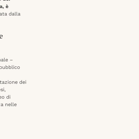
a, è
ata dalla
e
nale –
 pubblico
tazione dei
si,
eo di
a nelle