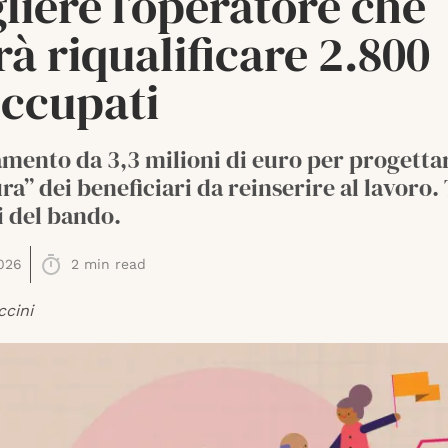
liere l’operatore che
à riqualificare 2.800
occupati
mento da 3,3 milioni di euro per progetta
ra” dei beneficiari da reinserire al lavoro.
i del bando.
026
2
min read
ccini