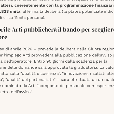
i attesi, coerentemente con la programmazione finanziari
.823 unità
, afferma la delibera (la platea potenziale indic
i circa 11mila persone).
rile Arti pubblicherà il bando per sceglier
tore
se di aprile 2026 – prevede la delibera della Giunta regio
er l’impiego Arti provvederà alla pubblicazione dell’avviso
ta dell’operatore. Entro 90 giorni dalla scadenza per la
one delle domande sarà approvata la graduatoria. La valu
fatta sulla “qualità e coerenza”, “innovazione, risultati atte
tà”, “qualità del partenariato” – sarà effettuata da un nucl
e nominato da Arti “composto da personale con esperienz
etto dell’avviso”.