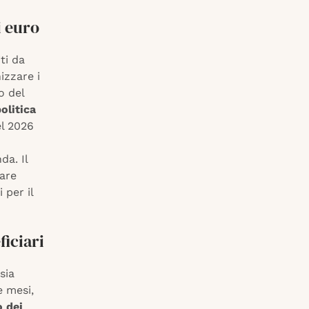
i euro
ti da
izzare i
o del
olitica
el 2026
da. Il
tare
 per il
iciari
sia
e mesi,
o dei