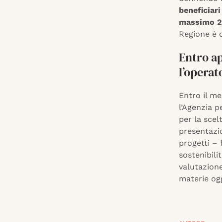
beneficiar
massimo 2
Regione è d
Entro ap
l’opera
Entro il me
l’Agenzia p
per la scel
presentazi
progetti – 
sostenibili
valutazion
materie ogg