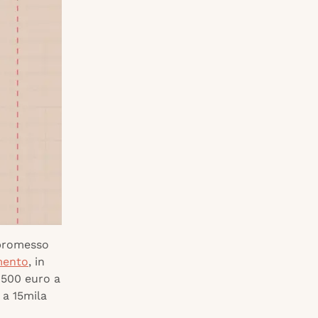
 promesso
imento
, in
 500 euro a
 a 15mila