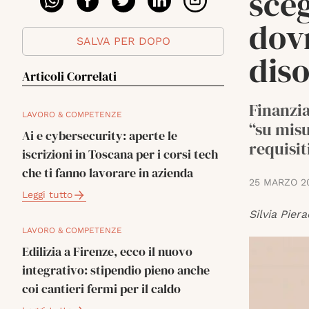
sceg
dovr
SALVA PER DOPO
dis
Articoli Correlati
Finanzia
LAVORO & COMPETENZE
“su misu
Ai e cybersecurity: aperte le
requisit
iscrizioni in Toscana per i corsi tech
che ti fanno lavorare in azienda
25 MARZO 2
Leggi tutto
Silvia Piera
LAVORO & COMPETENZE
Edilizia a Firenze, ecco il nuovo
integrativo: stipendio pieno anche
coi cantieri fermi per il caldo