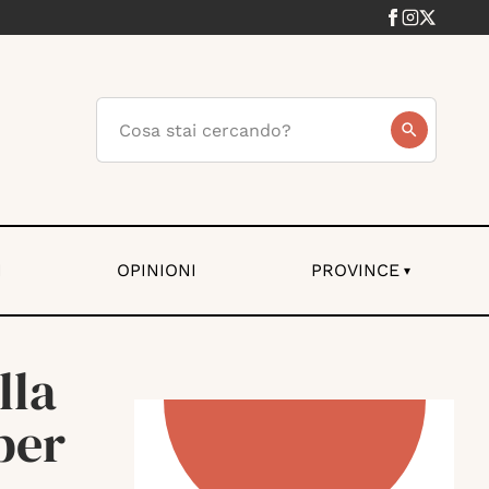
I
OPINIONI
PROVINCE
▾
lla
per