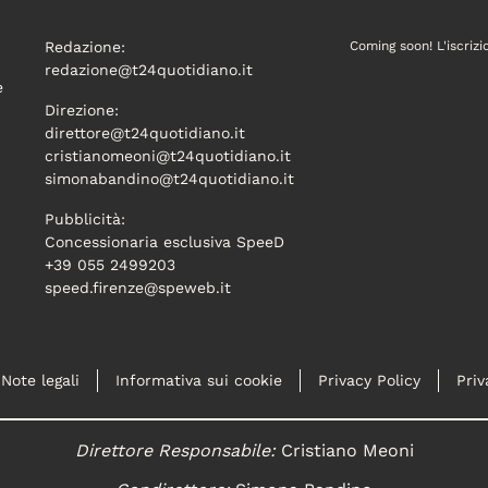
Redazione:
Coming soon! L'iscrizi
redazione@t24quotidiano.it
e
Direzione:
direttore@t24quotidiano.it
cristianomeoni@t24quotidiano.it
simonabandino@t24quotidiano.it
Pubblicità:
Concessionaria esclusiva SpeeD
+39 055 2499203
speed.firenze@speweb.it
Note legali
Informativa sui cookie
Privacy Policy
Priv
Direttore Responsabile:
Cristiano Meoni