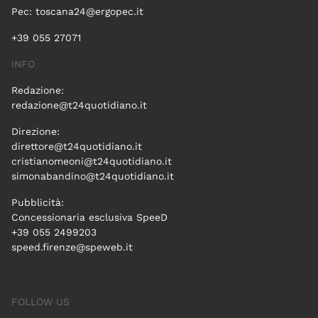
Pec:
toscana24@ergopec.it
+39 055 27071
INFO
Redazione:
redazione@t24quotidiano.it
Direzione:
direttore@t24quotidiano.it
cristianomeoni@t24quotidiano.it
simonabandino@t24quotidiano.it
Pubblicità:
Concessionaria esclusiva SpeeD
+39 055 2499203
speed.firenze@speweb.it
FOLLOW US