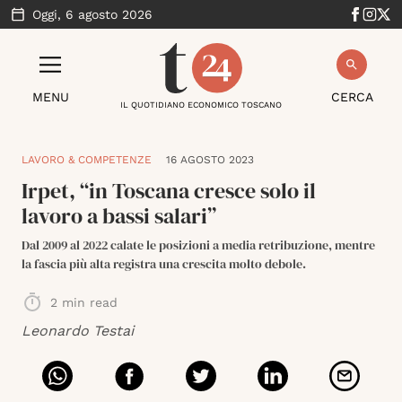
Oggi,
6 agosto 2026
MENU
CERCA
IL QUOTIDIANO ECONOMICO TOSCANO
LAVORO & COMPETENZE
16 AGOSTO 2023
Irpet, “in Toscana cresce solo il
lavoro a bassi salari”
Dal 2009 al 2022 calate le posizioni a media retribuzione, mentre
la fascia più alta registra una crescita molto debole.
2
min read
Leonardo Testai