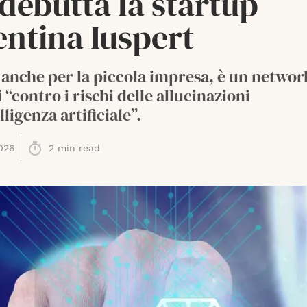
 debutta la startup
entina Iuspert
anche per la piccola impresa, è un networ
 “contro i rischi delle allucinazioni
lligenza artificiale”.
026
2
min read