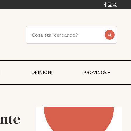
I
OPINIONI
PROVINCE
▾
ente