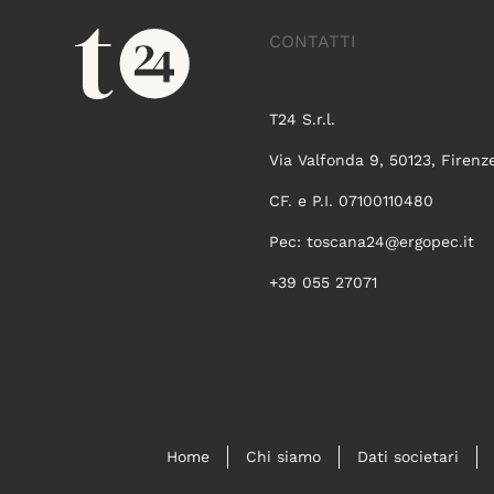
CONTATTI
T24 S.r.l.
Via Valfonda 9, 50123, Firenz
CF. e P.I. 07100110480
Pec:
toscana24@ergopec.it
+39 055 27071
Home
Chi siamo
Dati societari