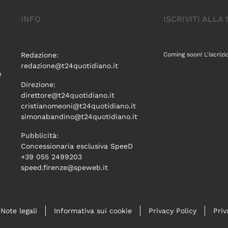
INFO
ISCRIVITI ALL
Redazione:
Coming soon! L'iscrizi
redazione@t24quotidiano.it
e
Direzione:
direttore@t24quotidiano.it
cristianomeoni@t24quotidiano.it
simonabandino@t24quotidiano.it
Pubblicità:
Concessionaria esclusiva SpeeD
+39 055 2499203
speed.firenze@speweb.it
Note legali
Informativa sui cookie
Privacy Policy
Priv