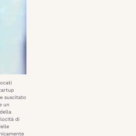
ocati
tartup
se suscitato
e un
della
locità di
delle
ecnicamente