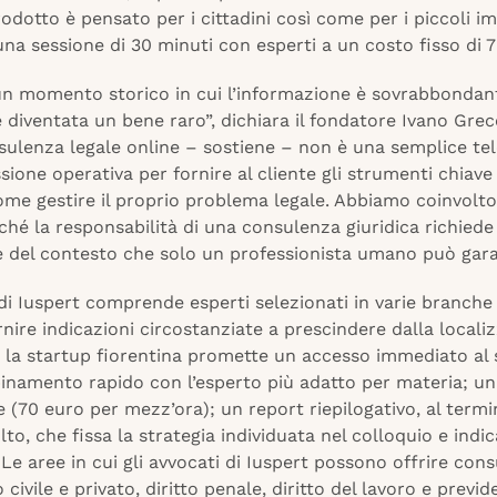
 prodotto è pensato per i cittadini così come per i piccoli i
na sessione di 30 minuti con esperti a un costo fisso di 7
un momento storico in cui l’informazione è sovrabbondan
 diventata un bene raro”, dichiara il fondatore Ivano Grec
sulenza legale online – sostiene – non è una semplice tel
ione operativa per fornire al cliente gli strumenti chiave
ome gestire il proprio problema legale. Abbiamo coinvolto
ché la responsabilità di una consulenza giuridica richiede
e del contesto che solo un professionista umano può garan
di Iuspert comprende esperti selezionati in varie branche d
rnire indicazioni circostanziate a prescindere dalla locali
 la startup fiorentina promette un accesso immediato al s
inamento rapido con l’esperto più adatto per materia; un
 (70 euro per mezz’ora); un report riepilogativo, al termi
to, che fissa la strategia individuata nel colloquio e indic
. Le aree in cui gli avvocati di Iuspert possono offrire con
 civile e privato, diritto penale, diritto del lavoro e previd