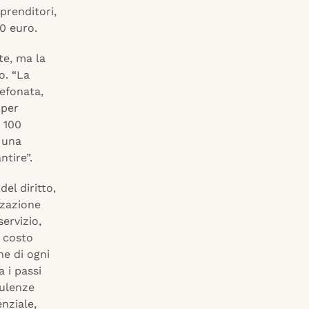
mprenditori,
0 euro.
te, ma la
o. “La
efonata,
 per
 100
 una
tire”.
el diritto,
zzazione
ervizio,
 costo
ne di ogni
a i passi
sulenze
enziale,