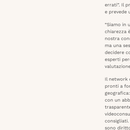
errati”. Il
e prevede u
“Siamo in 
chiarezza è
nostra con
ma una sess
decidere c
esperti per
valutazion
Il network 
pronti a fo
geografica:
con un abb
trasparente
videoconsul
consigliati
sono diritto