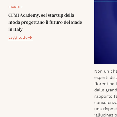
STARTUP
CFMI Academy, sei startup della
moda progettano il futuro del Made
in Italy
Leggi tutto
Non un cha
esperti dis
fiorentina 
dalle grand
rapporto fa
consulenza 
una risposta
‘allucinazi