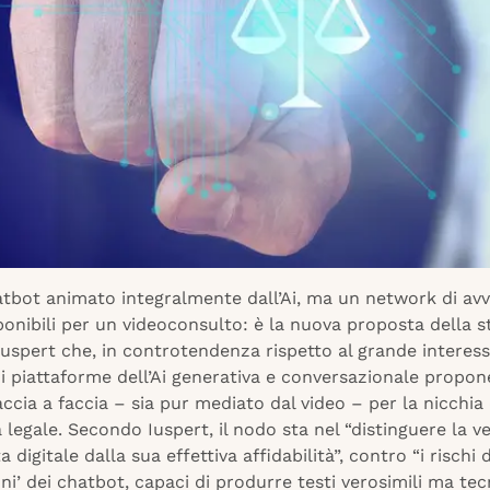
tbot animato integralmente dall’Ai, ma un network di avv
ponibili per un videoconsulto: è la nuova proposta della s
Iuspert che, in controtendenza rispetto al grande interes
i piattaforme dell’Ai generativa e conversazionale propon
ccia a faccia – sia pur mediato dal video – per la nicchia 
legale. Secondo Iuspert, il nodo sta nel “distinguere la ve
 digitale dalla sua effettiva affidabilità”, contro “i rischi 
oni’ dei chatbot, capaci di produrre testi verosimili ma t