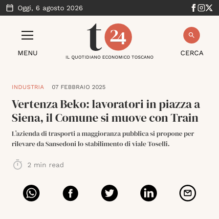
Oggi,
6 agosto 2026
MENU
CERCA
IL QUOTIDIANO ECONOMICO TOSCANO
INDUSTRIA
07 FEBBRAIO 2025
Vertenza Beko: lavoratori in piazza a
Siena, il Comune si muove con Train
L’azienda di trasporti a maggioranza pubblica si propone per
rilevare da Sansedoni lo stabilimento di viale Toselli.
2
min read