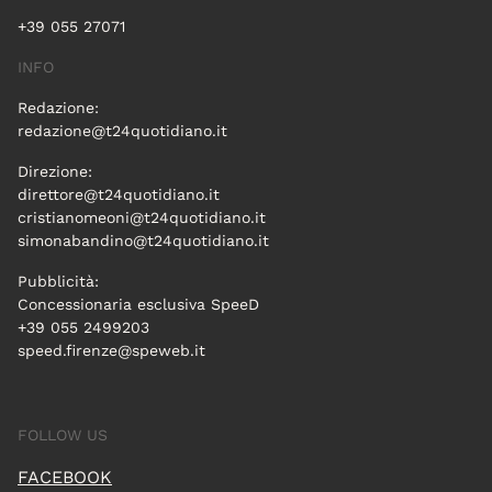
+39 055 27071
INFO
Redazione:
redazione@t24quotidiano.it
Direzione:
direttore@t24quotidiano.it
cristianomeoni@t24quotidiano.it
simonabandino@t24quotidiano.it
Pubblicità:
Concessionaria esclusiva SpeeD
+39 055 2499203
speed.firenze@speweb.it
FOLLOW US
FACEBOOK