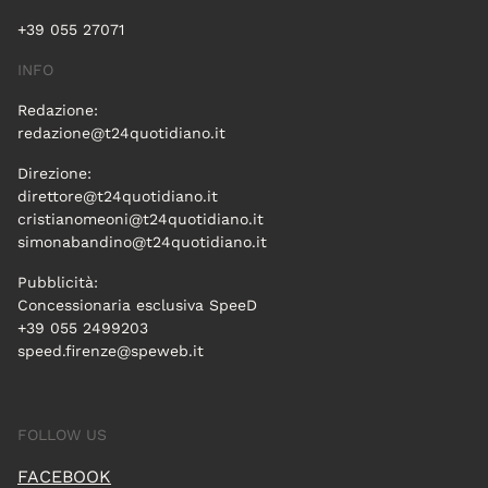
+39 055 27071
INFO
Redazione:
redazione@t24quotidiano.it
Direzione:
direttore@t24quotidiano.it
cristianomeoni@t24quotidiano.it
simonabandino@t24quotidiano.it
Pubblicità:
Concessionaria esclusiva SpeeD
+39 055 2499203
speed.firenze@speweb.it
FOLLOW US
FACEBOOK