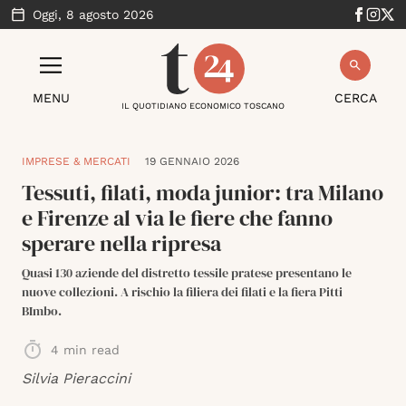
Oggi,
8 agosto 2026
MENU
CERCA
IL QUOTIDIANO ECONOMICO TOSCANO
IMPRESE & MERCATI
19 GENNAIO 2026
Tessuti, filati, moda junior: tra Milano
e Firenze al via le fiere che fanno
sperare nella ripresa
Quasi 130 aziende del distretto tessile pratese presentano le
nuove collezioni. A rischio la filiera dei filati e la fiera Pitti
BImbo.
4
min read
Silvia Pieraccini