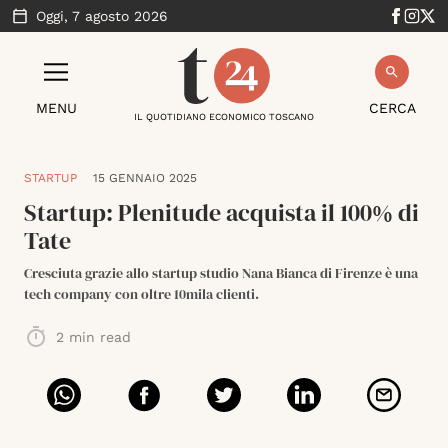
Oggi,
7 agosto 2026
MENU
CERCA
IL QUOTIDIANO ECONOMICO TOSCANO
STARTUP
15 GENNAIO 2025
Startup: Plenitude acquista il 100% di
Tate
Cresciuta grazie allo startup studio Nana Bianca di Firenze è una
tech company con oltre 10mila clienti.
2
min read