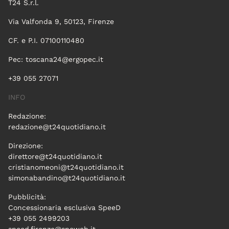
T24 S.r.l.
Via Valfonda 9, 50123, Firenze
CF. e P.I. 07100110480
Pec:
toscana24@ergopec.it
+39 055 27071
INFO
Redazione:
redazione@t24quotidiano.it
Direzione:
direttore@t24quotidiano.it
cristianomeoni@t24quotidiano.it
simonabandino@t24quotidiano.it
Pubblicità:
Concessionaria esclusiva SpeeD
+39 055 2499203