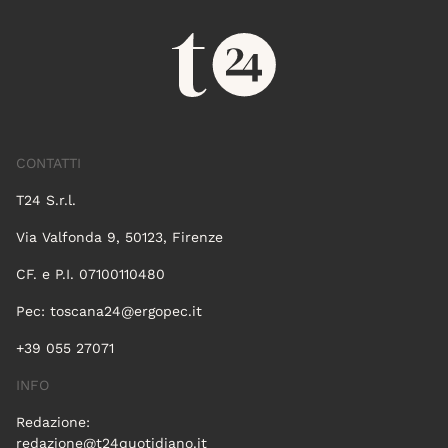
CONTATTI
T24 S.r.l.
Via Valfonda 9, 50123, Firenze
CF. e P.I. 07100110480
Pec:
toscana24@ergopec.it
+39 055 27071
INFO
Redazione:
redazione@t24quotidiano.it