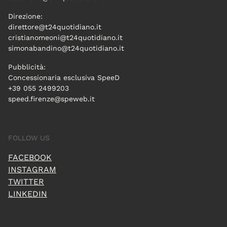
Direzione:
direttore@t24quotidiano.it
cristianomeoni@t24quotidiano.it
simonabandino@t24quotidiano.it
Pubblicità:
Concessionaria esclusiva SpeeD
+39 055 2499203
speed.firenze@speweb.it
FOLLOW US
FACEBOOK
INSTAGRAM
TWITTER
LINKEDIN