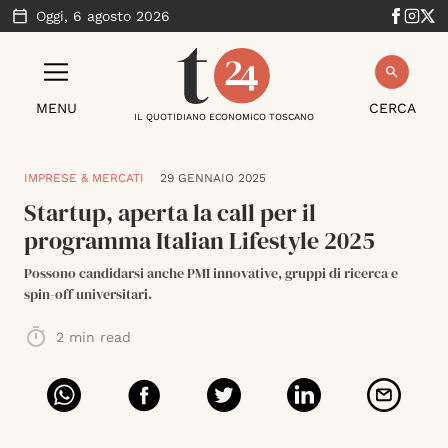
Oggi,
6 agosto 2026
MENU
CERCA
IL QUOTIDIANO ECONOMICO TOSCANO
IMPRESE & MERCATI
29 GENNAIO 2025
Startup, aperta la call per il
programma Italian Lifestyle 2025
Possono candidarsi anche PMI innovative, gruppi di ricerca e
spin-off universitari.
2
min read