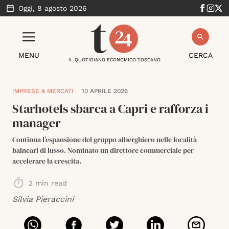
Oggi,
8 agosto 2026
MENU
CERCA
IL QUOTIDIANO ECONOMICO TOSCANO
IMPRESE & MERCATI
10 APRILE 2026
Starhotels sbarca a Capri e rafforza i
manager
Continua l’espansione del gruppo alberghiero nelle località
balneari di lusso. Nominato un direttore commerciale per
accelerare la crescita.
2
min read
Silvia Pieraccini