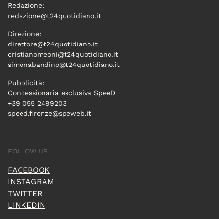
Redazione:
redazione@t24quotidiano.it
Direzione:
direttore@t24quotidiano.it
cristianomeoni@t24quotidiano.it
simonabandino@t24quotidiano.it
Pubblicità:
Concessionaria esclusiva SpeeD
+39 055 2499203
speed.firenze@speweb.it
FOLLOW US
FACEBOOK
INSTAGRAM
TWITTER
LINKEDIN