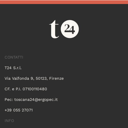
CONTATTI
T24 S.r.l.
Via Valfonda 9, 50123, Firenze
CF. e P.I. 07100110480
Pec:
toscana24@ergopec.it
+39 055 27071
INFO