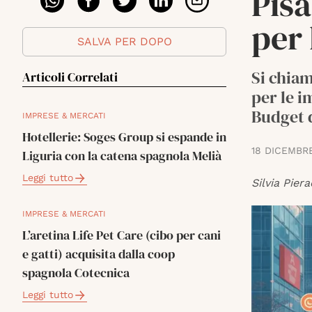
Pis
per 
SALVA PER DOPO
Si chiam
Articoli Correlati
per le i
Budget d
IMPRESE & MERCATI
Hotellerie: Soges Group si espande in
18 DICEMBR
Liguria con la catena spagnola Melià
Leggi tutto
Silvia Piera
IMPRESE & MERCATI
L’aretina Life Pet Care (cibo per cani
e gatti) acquisita dalla coop
spagnola Cotecnica
Leggi tutto