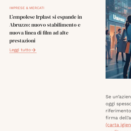
IMPRESE & MERCATI
L’empolese Irplast si espande in
Abruzzo: nuovo stabilimento e
nuova linea di film ad alte
prestazioni
Leggi tutto
Se un’azien
oggi spesso
riferiment
firma dell’a
(carta igien