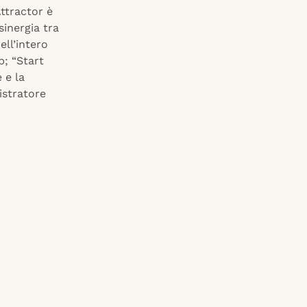
ttractor è
inergia tra
ell’intero
p; “Start
 e la
istratore