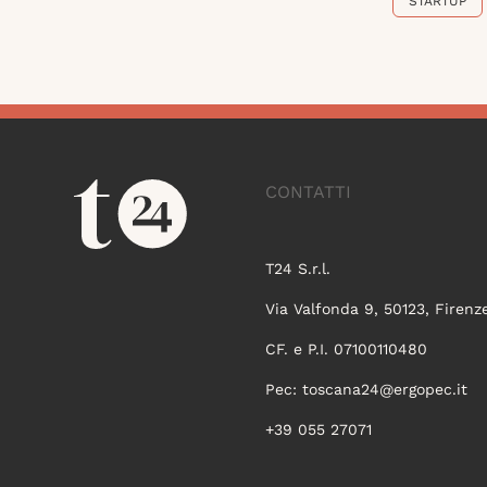
STARTUP
CONTATTI
T24 S.r.l.
Via Valfonda 9, 50123, Firenz
CF. e P.I. 07100110480
Pec:
toscana24@ergopec.it
+39 055 27071