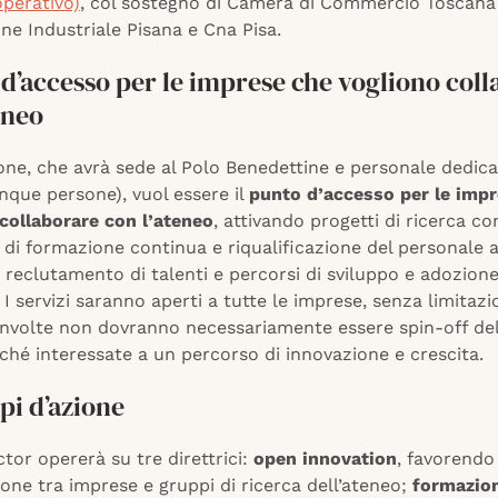
operativo)
, col sostegno di Camera di Commercio Toscana
ne Industriale Pisana e Cna Pisa.
 d’accesso per le imprese che vogliono col
eneo
one, che avrà sede al Polo Benedettine e personale dedic
nque persone), vuol essere il
punto d’accesso per le imp
collaborare con l’ateneo
, attivando progetti di ricerca co
di formazione continua e riqualificazione del personale a
di reclutamento di talenti e percorsi di sviluppo e adozion
 I servizi saranno aperti a tutte le imprese, senza limitazio
involte non dovranno necessariamente essere spin-off dell
rché interessate a un percorso di innovazione e crescita.
pi d’azione
ctor opererà su tre direttrici:
open innovation
, favorendo 
one tra imprese e gruppi di ricerca dell’ateneo;
formazio