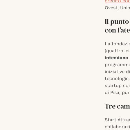
credito co
Ovest, Unio
Il punto
con l’at
La fondazi
(quattro-ci
intendono 
programmi 
iniziative 
tecnologie.
startup co
di Pisa, pu
Tre cam
Start Attra
collaborazi