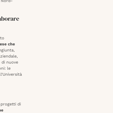
 Nord-
laborare
ato
rese che
ngiunta,
ziendale,
e di nuove
ni: le
’Università
progetti di
ne