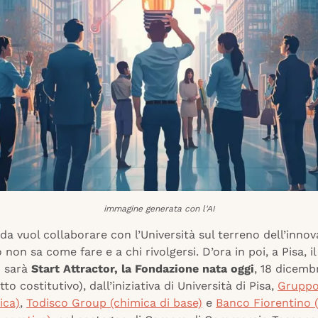
immagine generata con l'AI
da vuol collaborare con l’Università sul terreno dell’innov
 non sa come fare e a chi rivolgersi. D’ora in poi, a Pisa, il
o sarà
Start Attractor, la Fondazione nata oggi
, 18 dicemb
tto costitutivo), dall’iniziativa di Università di Pisa,
Gruppo
ica)
,
Todisco Group (chimica di base)
e
Banco Fiorentino (