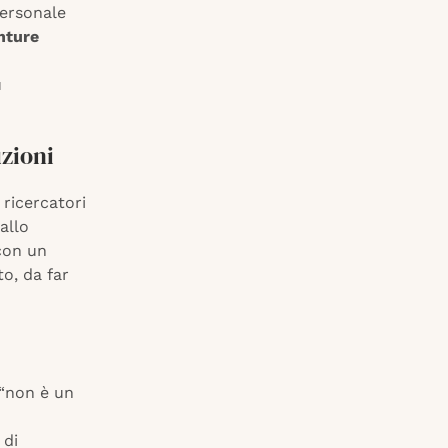
personale
nture
ù
uzioni
 ricercatori
allo
 con un
to, da far
 “non è un
 di