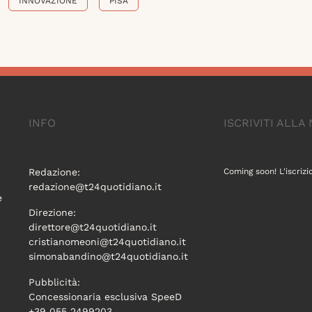
INNOVAZIONE
PISA
INFO
ISCRIVITI ALL
Redazione:
Coming soon! L'iscrizi
redazione@t24quotidiano.it
e
Direzione:
direttore@t24quotidiano.it
cristianomeoni@t24quotidiano.it
simonabandino@t24quotidiano.it
Pubblicità:
Concessionaria esclusiva SpeeD
+39 055 2499203