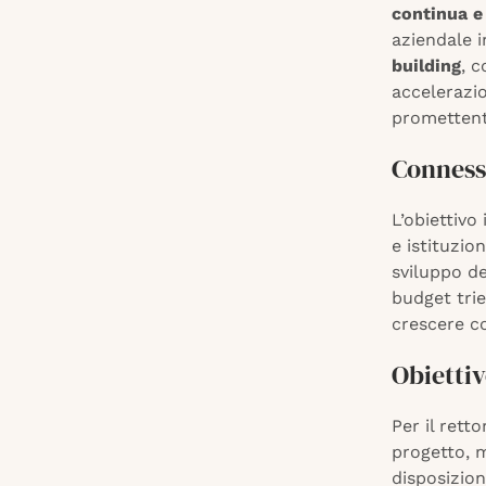
continua e 
aziendale i
building
, 
accelerazio
promettent
Connessi
L’obiettivo
e istituzio
sviluppo de
budget trie
crescere c
Obiettiv
Per il rett
progetto, m
disposizion