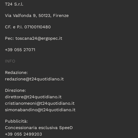
T24 S.r.l.
Via Valfonda 9, 50123, Firenze
CF. e P.I. 07100110480
Pec:
toscana24@ergopec.it
+39 055 27071
INFO
Redazione:
redazione@t24quotidiano.it
Direzione:
direttore@t24quotidiano.it
cristianomeoni@t24quotidiano.it
simonabandino@t24quotidiano.it
Pubblicità:
Concessionaria esclusiva SpeeD
+39 055 2499203