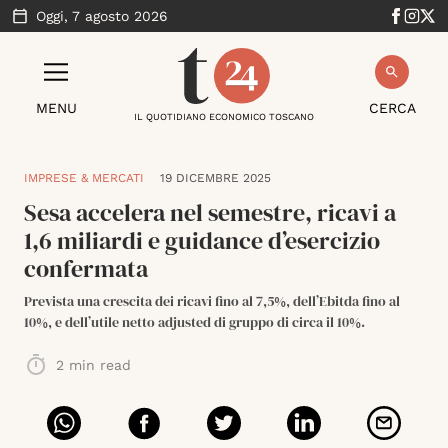
Oggi,
7 agosto 2026
MENU
CERCA
IL QUOTIDIANO ECONOMICO TOSCANO
IMPRESE & MERCATI
19 DICEMBRE 2025
Sesa accelera nel semestre, ricavi a
1,6 miliardi e guidance d’esercizio
confermata
Prevista una crescita dei ricavi fino al 7,5%, dell’Ebitda fino al
10%, e dell’utile netto adjusted di gruppo di circa il 10%.
2
min read