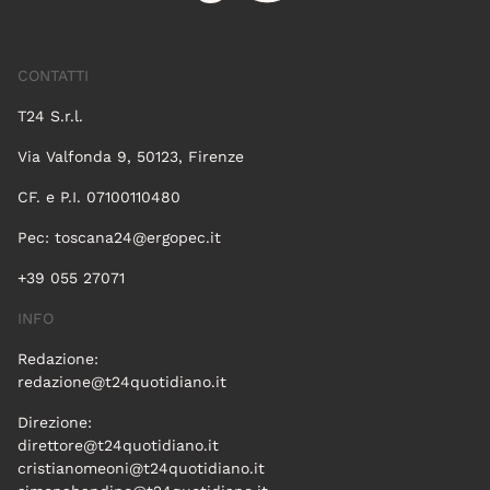
CONTATTI
T24 S.r.l.
Via Valfonda 9, 50123, Firenze
CF. e P.I. 07100110480
Pec:
toscana24@ergopec.it
+39 055 27071
INFO
Redazione:
redazione@t24quotidiano.it
Direzione:
direttore@t24quotidiano.it
cristianomeoni@t24quotidiano.it