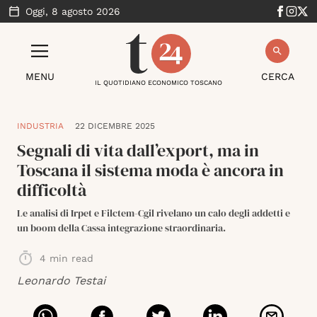
Oggi,
8 agosto 2026
MENU
CERCA
IL QUOTIDIANO ECONOMICO TOSCANO
INDUSTRIA
22 DICEMBRE 2025
Segnali di vita dall’export, ma in
Toscana il sistema moda è ancora in
difficoltà
Le analisi di Irpet e Filctem-Cgil rivelano un calo degli addetti e
un boom della Cassa integrazione straordinaria.
4
min read
Leonardo Testai