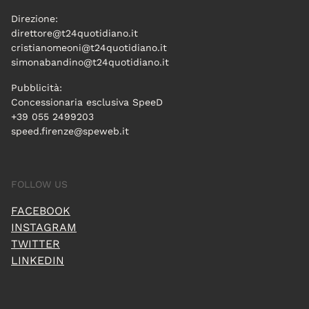
Direzione:
direttore@t24quotidiano.it
cristianomeoni@t24quotidiano.it
simonabandino@t24quotidiano.it
Pubblicità:
Concessionaria esclusiva SpeeD
+39 055 2499203
speed.firenze@speweb.it
FOLLOW US
FACEBOOK
INSTAGRAM
TWITTER
LINKEDIN