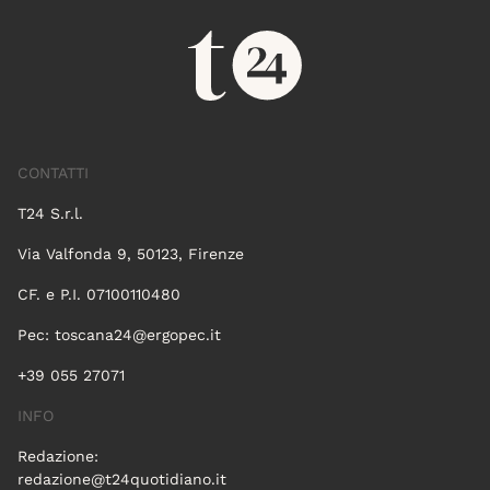
CONTATTI
T24 S.r.l.
Via Valfonda 9, 50123, Firenze
CF. e P.I. 07100110480
Pec:
toscana24@ergopec.it
+39 055 27071
INFO
Redazione:
redazione@t24quotidiano.it