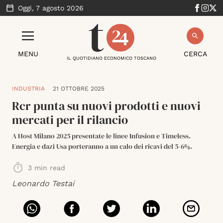
Oggi,
7 agosto 2026
MENU
CERCA
IL QUOTIDIANO ECONOMICO TOSCANO
INDUSTRIA
21 OTTOBRE 2025
Rcr punta su nuovi prodotti e nuovi
mercati per il rilancio
A Host Milano 2025 presentate le linee Infusion e Timeless.
Energia e dazi Usa porteranno a un calo dei ricavi del 5-6%.
3
min read
Leonardo Testai