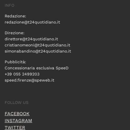
INFO
Redazione:
redazione@t24quotidiano.it
Direzione:
direttore@t24quotidiano.it
cristianomeoni@t24quotidiano.it
simonabandino@t24quotidiano.it
Pubblicità:
Concessionaria esclusiva SpeeD
+39 055 2499203
speed.firenze@speweb.it
FOLLOW US
FACEBOOK
INSTAGRAM
TWITTER