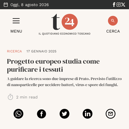
Oggi,
8 agosto 2026
MENU
CERCA
IL QUOTIDIANO ECONOMICO TOSCANO
RICERCA
17 GENNAIO 2025
Progetto europeo studia come
purificare i tessuti
A guidare la ricerca sono due imprese di Prato. Previsto l’utilizzo
di nanoparticelle per uccidere batteri, virus e spore dei funghi.
2
min read