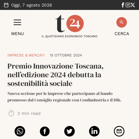
Oggi,
7 agosto 2026
MENU
CERCA
IL QUOTIDIANO ECONOMICO TOSCANO
IMPRESE & MERCATI
15 OTTOBRE 2024
Premio Innovazione Toscana,
nell’edizione 2024 debutta la
sostenibilità sociale
Nuova sezione per le imprese che partecipano al bando
promosso dal Consiglio regionale con Confindustria e il Dih.
2
min read