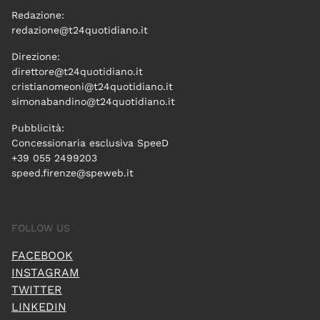
Redazione:
redazione@t24quotidiano.it
Direzione:
direttore@t24quotidiano.it
cristianomeoni@t24quotidiano.it
simonabandino@t24quotidiano.it
Pubblicità:
Concessionaria esclusiva SpeeD
+39 055 2499203
speed.firenze@speweb.it
FOLLOW US
FACEBOOK
INSTAGRAM
TWITTER
LINKEDIN