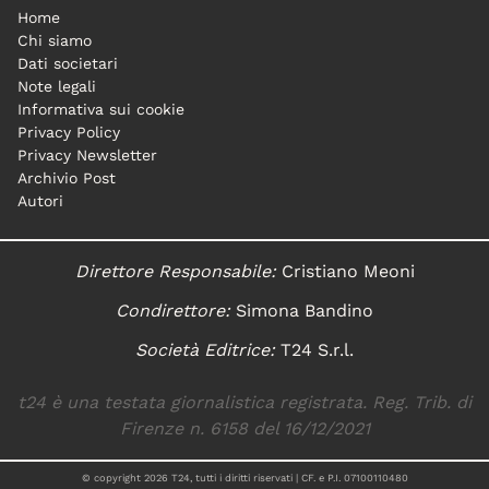
Home
Chi siamo
Dati societari
Note legali
Informativa sui cookie
Privacy Policy
Privacy Newsletter
Archivio Post
Autori
Direttore Responsabile:
Cristiano Meoni
Condirettore:
Simona Bandino
Società Editrice:
T24 S.r.l.
t24 è una testata giornalistica registrata. Reg. Trib. di
Firenze n. 6158 del 16/12/2021
© copyright
2026
T24, tutti i diritti riservati | CF. e P.I. 07100110480