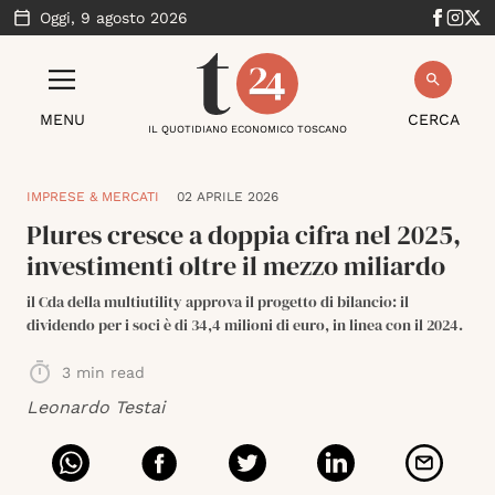
Oggi,
9 agosto 2026
MENU
CERCA
IL QUOTIDIANO ECONOMICO TOSCANO
IMPRESE & MERCATI
02 APRILE 2026
Plures cresce a doppia cifra nel 2025,
investimenti oltre il mezzo miliardo
il Cda della multiutility approva il progetto di bilancio: il
dividendo per i soci è di 34,4 milioni di euro, in linea con il 2024.
3
min read
Leonardo Testai