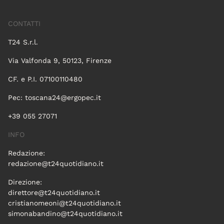
CONTATTI
T24 S.r.l.
Via Valfonda 9, 50123, Firenze
CF. e P.I. 07100110480
Pec:
toscana24@ergopec.it
+39 055 27071
INFO
Redazione:
redazione@t24quotidiano.it
Direzione:
direttore@t24quotidiano.it
cristianomeoni@t24quotidiano.it
simonabandino@t24quotidiano.it