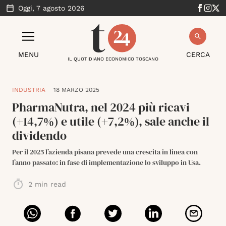
Oggi,
7 agosto 2026
MENU
CERCA
IL QUOTIDIANO ECONOMICO TOSCANO
INDUSTRIA
18 MARZO 2025
PharmaNutra, nel 2024 più ricavi
(+14,7%) e utile (+7,2%), sale anche il
dividendo
Per il 2025 l’azienda pisana prevede una crescita in linea con
l’anno passato: in fase di implementazione lo sviluppo in Usa.
2
min read