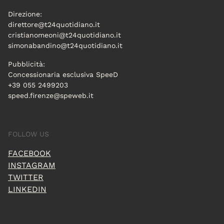
Direzione:
direttore@t24quotidiano.it
cristianomeoni@t24quotidiano.it
simonabandino@t24quotidiano.it
Pubblicità:
Concessionaria esclusiva SpeeD
+39 055 2499203
speed.firenze@speweb.it
FOLLOW US
FACEBOOK
INSTAGRAM
TWITTER
LINKEDIN