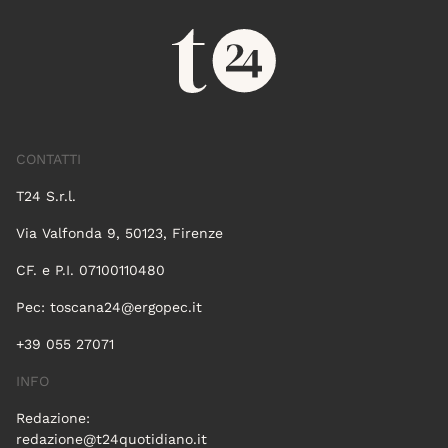
CONTATTI
T24 S.r.l.
Via Valfonda 9, 50123, Firenze
CF. e P.I. 07100110480
Pec:
toscana24@ergopec.it
+39 055 27071
INFO
Redazione:
redazione@t24quotidiano.it