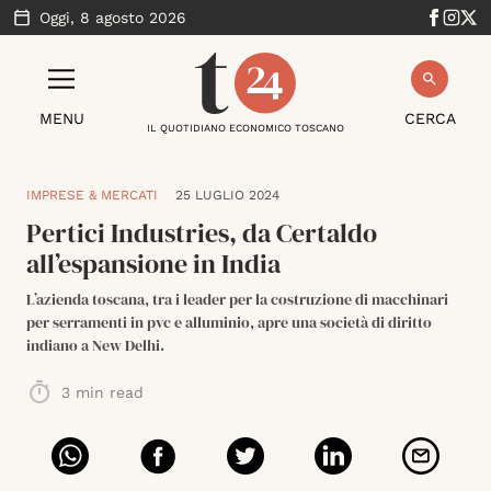
Oggi,
8 agosto 2026
MENU
CERCA
IL QUOTIDIANO ECONOMICO TOSCANO
IMPRESE & MERCATI
25 LUGLIO 2024
Pertici Industries, da Certaldo
all’espansione in India
L’azienda toscana, tra i leader per la costruzione di macchinari
per serramenti in pvc e alluminio, apre una società di diritto
indiano a New Delhi.
3
min read