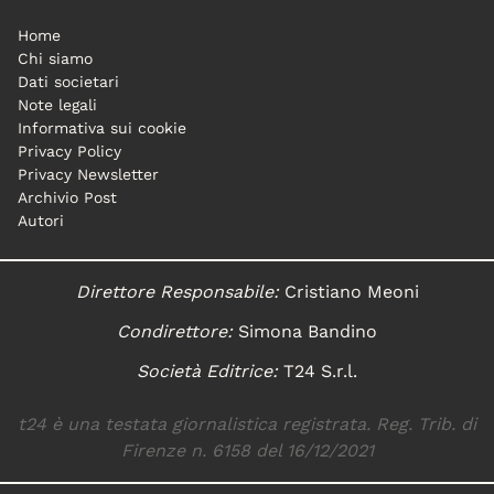
Home
Chi siamo
Dati societari
Note legali
Informativa sui cookie
Privacy Policy
Privacy Newsletter
Archivio Post
Autori
Direttore Responsabile:
Cristiano Meoni
Condirettore:
Simona Bandino
Società Editrice:
T24 S.r.l.
t24 è una testata giornalistica registrata. Reg. Trib. di
Firenze n. 6158 del 16/12/2021