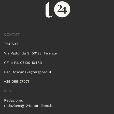
CONTATTI
T24 S.r.l.
Via Valfonda 9, 50123, Firenze
CF. e P.I. 07100110480
Pec:
toscana24@ergopec.it
+39 055 27071
INFO
Redazione:
redazione@t24quotidiano.it