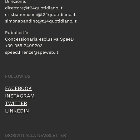
Direzione:
direttore@t24quotidiano.it
cristianomeoni@t24quotidiano.it
simonabandino@t24quotidiano.it
Pubblicità:
Concessionaria esclusiva SpeeD
+39 055 2499203
speed.firenze@speweb.it
FOLLOW US
FACEBOOK
INSTAGRAM
TWITTER
LINKEDIN
ISCRIVITI ALLA NEWSLETTER