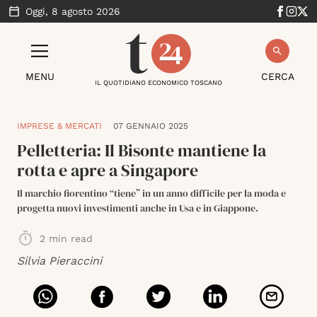
Oggi,
8 agosto 2026
MENU
CERCA
IL QUOTIDIANO ECONOMICO TOSCANO
IMPRESE & MERCATI
07 GENNAIO 2025
Pelletteria: Il Bisonte mantiene la
rotta e apre a Singapore
Il marchio fiorentino “tiene” in un anno difficile per la moda e
progetta nuovi investimenti anche in Usa e in Giappone.
2
min read
Silvia Pieraccini