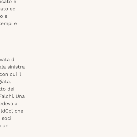
licato e
rato ed
to e
tempi e
evata di
la sinistra
on cui il
iata.
tto dei
Falchi. Una
iedeva ai
ldCo’, che
 soci
u un