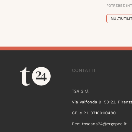
POTREBBE IN
MULTIUTILI
CONTATTI
T24 S.r.l.
Via Valfonda 9, 50123, Firenz
CF. e P.I. 07100110480
Pec:
toscana24@ergopec.it