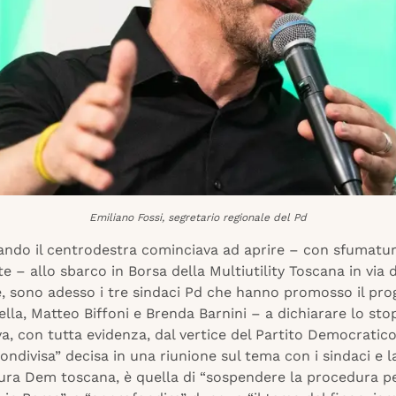
Emiliano Fossi, segretario regionale del Pd
ando il centrodestra cominciava ad aprire – con sfumatu
te – allo sbarco in Borsa della Multiutility Toscana in via d
, sono adesso i tre sindaci Pd che hanno promosso il pro
lla, Matteo Biffoni e Brenda Barnini – a dichiarare lo sto
iva, con tutta evidenza, dal vertice del Partito Democratic
condivisa” decisa in una riunione sul tema con i sindaci e l
ra Dem toscana, è quella di “sospendere la procedura pe