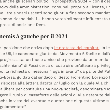
 anche gli scenari politici in prospettiva 2024 – con il de
nnovo delle amministrazioni comunali proprio a Firenze, P
e i tre sindaci uscenti sono giunti a fine secondo manda
 sono ricandidabili – hanno verosimilmente influenzato 
 presa di posizione Dem.
nemis à gauche per il 2024
di posizione che arriva dopo
le proteste dei comitati
, la l
il e Uil, le cannonate giunte dal Movimento 5 Stelle e dall’a
progressista: un fuoco amico che proviene da un mondo c
chleiniano” di Fossi cerca di costruire un’alleanza privileg
o, la richiesta di nessuna “fuga in avanti” da parte del Pa
-Borsa, guidati dal sindaco di Sesto Fiorentino Lorenzo 
n risposta alla lettera datata 27 luglio con la quale Alia ch
ia libera per costituire una nuova società, denominata ‘Ho
gere il ruolo di cassaforte delle azioni di Alia detenute dai
nche in vista dell’eventuale quotazione di queste ultime s
golamentato”.