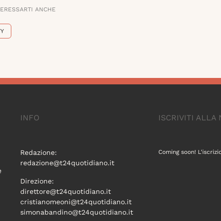
TERESSARTI ANCHE
TY
INFO
ISCRIVITI ALL
Redazione:
Coming soon! L'iscrizi
redazione@t24quotidiano.it
e
Direzione:
direttore@t24quotidiano.it
cristianomeoni@t24quotidiano.it
simonabandino@t24quotidiano.it