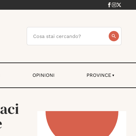
I
OPINIONI
PROVINCE
▾
daci
e