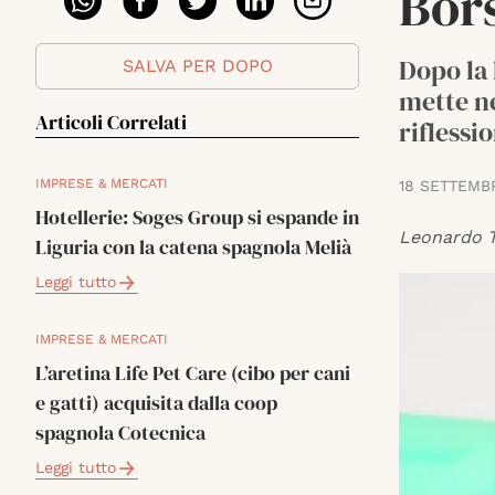
Bor
Dopo la 
SALVA PER DOPO
mette ne
Articoli Correlati
riflessi
IMPRESE & MERCATI
18 SETTEMB
Hotellerie: Soges Group si espande in
Leonardo T
Liguria con la catena spagnola Melià
Leggi tutto
IMPRESE & MERCATI
L’aretina Life Pet Care (cibo per cani
e gatti) acquisita dalla coop
spagnola Cotecnica
Leggi tutto