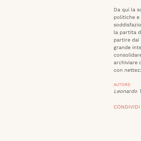
Da qui la s
politiche e
soddisfazio
la partita 
partire da
grande inte
consolidare
archiviare 
con nettezz
AUTORE:
Leonardo T
CONDIVIDI