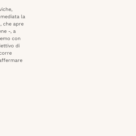
viche,
immediata la
i, che apre
ne -, a
iremo con
ettivo di
ccorre
iaffermare