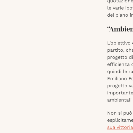
quotazione
le varie ip
del piano i
“Ambien
L’obiettivo 
partito, ch
progetto di
efficienza 
quindi le r
Emiliano Fo
progetto v
importante.
ambientali 
Non si può 
esplicitame
sua vittori