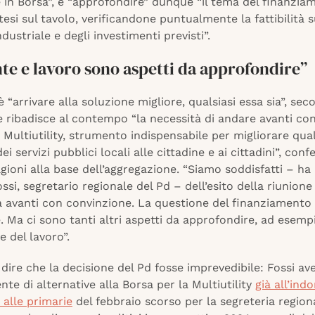
 in Borsa”, e “approfondire” dunque “il tema del finanzi
otesi sul tavolo, verificandone puntualmente la fattibilità 
ndustriale e degli investimenti previsti”.
te e lavoro sono aspetti da approfondire”
è “arrivare alla soluzione migliore, qualsiasi essa sia”, sec
e ribadisce al contempo “la necessità di andare avanti con 
 Multiutility, strumento indispensabile per migliorare qua
dei servizi pubblici locali alle cittadine e ai cittadini”, co
agioni alla base dell’aggregazione. “Siamo soddisfatti – h
ssi, segretario regionale del Pd – dell’esito della riunione d
a avanti con convinzione. La questione del finanziamento
 Ma ci sono tanti altri aspetti da approfondire, ad esempi
e del lavoro”.
dire che la decisione del Pd fosse imprevedibile: Fossi av
nte di alternative alla Borsa per la Multiutility
già all’ind
a alle primarie
del febbraio scorso per la segreteria region