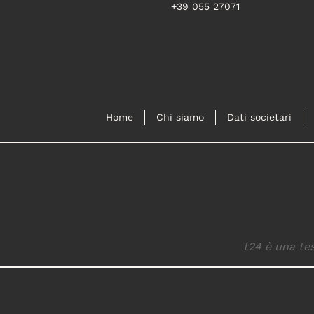
+39 055 27071
Home
Chi siamo
Dati societari
t24 è una tes