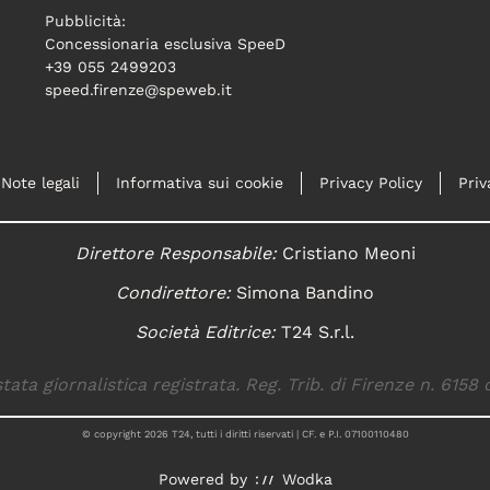
Pubblicità:
Concessionaria esclusiva SpeeD
+39 055 2499203
speed.firenze@speweb.it
Note legali
Informativa sui cookie
Privacy Policy
Priv
Direttore Responsabile:
Cristiano Meoni
Condirettore:
Simona Bandino
Società Editrice:
T24 S.r.l.
tata giornalistica registrata. Reg. Trib. di Firenze n. 6158 
© copyright
2026
T24, tutti i diritti riservati | CF. e P.I. 07100110480
Powered by
Wodka