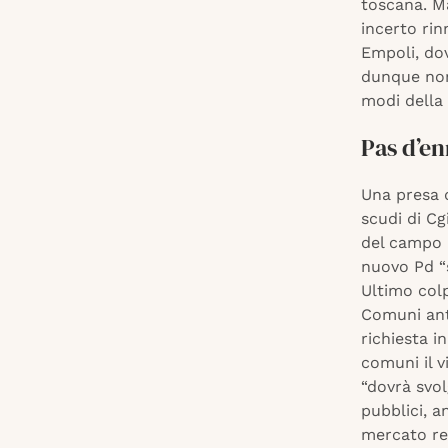
toscana. Ma
incerto ri
Empoli, dov
dunque non
modi della
Pas d’en
Una presa 
scudi di Cg
del campo 
nuovo Pd “s
Ultimo colp
Comuni anti
richiesta i
comuni il v
“dovrà svol
pubblici, a
mercato re