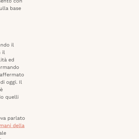
amento con
sulla base
ondo il
il
lità ed
nfermando
a affermato
i oggi. Il
 è
o quelli
eva parlato
omani della
ale