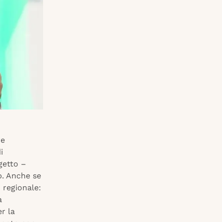
re
i
getto –
p. Anche se
o regionale:
a
r la