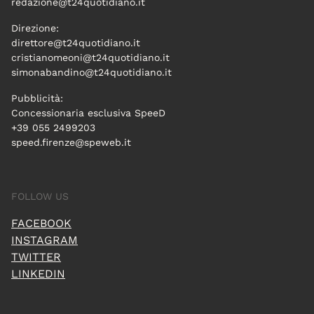
redazione@t24quotidiano.it
Direzione:
direttore@t24quotidiano.it
cristianomeoni@t24quotidiano.it
simonabandino@t24quotidiano.it
Pubblicità:
Concessionaria esclusiva SpeeD
+39 055 2499203
speed.firenze@speweb.it
FOLLOW US
FACEBOOK
INSTAGRAM
TWITTER
LINKEDIN