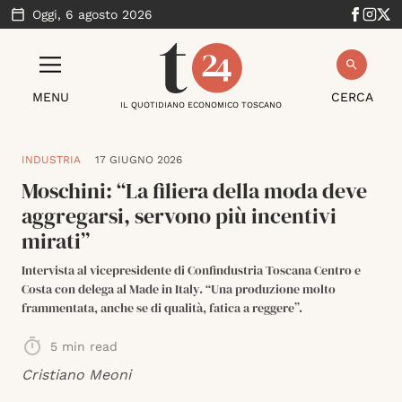
Oggi,
6 agosto 2026
MENU
CERCA
IL QUOTIDIANO ECONOMICO TOSCANO
INDUSTRIA
17 GIUGNO 2026
Moschini: “La filiera della moda deve
aggregarsi, servono più incentivi
mirati”
Intervista al vicepresidente di Confindustria Toscana Centro e
Costa con delega al Made in Italy. “Una produzione molto
frammentata, anche se di qualità, fatica a reggere”.
5
min read
Cristiano Meoni