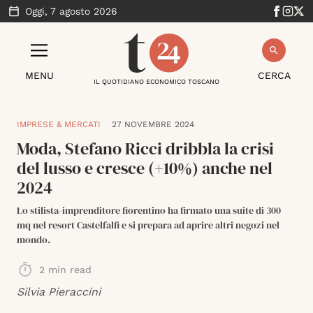
Oggi,
7 agosto 2026
MENU
CERCA
IL QUOTIDIANO ECONOMICO TOSCANO
IMPRESE & MERCATI
27 NOVEMBRE 2024
Moda, Stefano Ricci dribbla la crisi
del lusso e cresce (+10%) anche nel
2024
Lo stilista-imprenditore fiorentino ha firmato una suite di 300
mq nel resort Castelfalfi e si prepara ad aprire altri negozi nel
mondo.
2
min read
Silvia Pieraccini