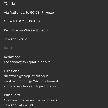
T24 S.r.l.
Via Valfonda 9, 50123, Firenze
CF. e P.I. 07100110480
Pec:
toscana24@ergopec.it
+39 055 27071
INFO
Redazione:
redazione@t24quotidiano.it
Direzione:
direttore@t24quotidiano.it
cristianomeoni@t24quotidiano.it
simonabandino@t24quotidiano.it
Pubblicità:
Concessionaria esclusiva SpeeD
+39 055 2499203