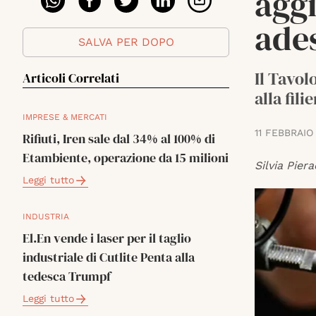
aggi
ade
SALVA PER DOPO
Il Tavol
Articoli Correlati
alla fili
IMPRESE & MERCATI
11 FEBBRAIO
Rifiuti, Iren sale dal 34% al 100% di
Etambiente, operazione da 15 milioni
Silvia Piera
Leggi tutto
INDUSTRIA
El.En vende i laser per il taglio
industriale di Cutlite Penta alla
tedesca Trumpf
Leggi tutto