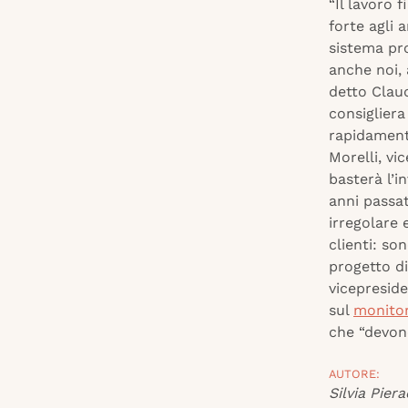
“Il lavoro 
forte agli 
sistema pro
anche noi,
detto Claud
consigliera
rapidamente
Morelli, v
basterà l’i
anni passat
irregolare 
clienti: so
progetto di
vicepreside
sul
monitor
che “devono
AUTORE:
Silvia Piera