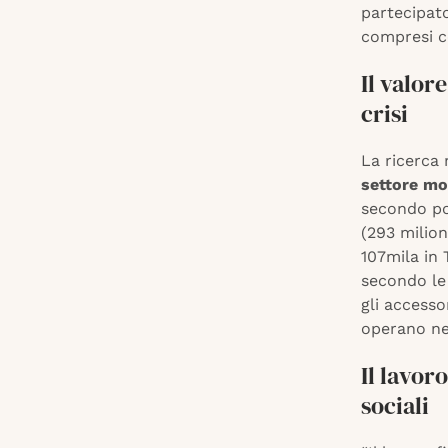
partecipato
compresi co
Il valor
crisi
La ricerca 
settore mod
secondo po
(293 milion
107mila in 
secondo le 
gli accesso
operano ne
Il lavor
sociali