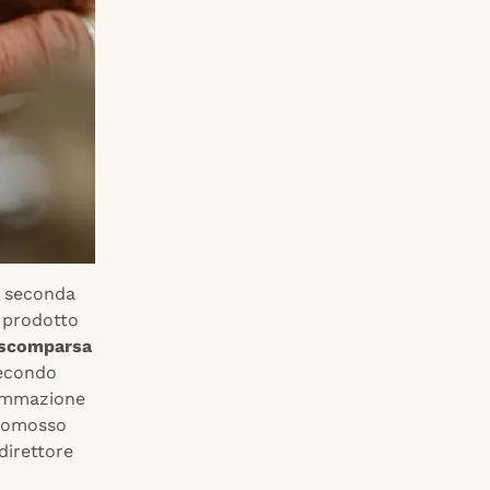
a seconda
a prodotto
scomparsa
secondo
grammazione
promosso
 direttore