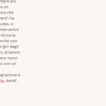
empre più
ta un
enza che
ere”, ha
lusso, e
intervenire
o Azzurra
perché non
 giri degli
to al lavoro
vare nuovi
ndo con un
tegrazione e
nde
, bandi