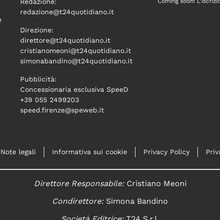
Redazione:
Coming soon! L'iscrizi
redazione@t24quotidiano.it
e
Direzione:
direttore@t24quotidiano.it
cristianomeoni@t24quotidiano.it
simonabandino@t24quotidiano.it
Pubblicità:
Concessionaria esclusiva SpeeD
+39 055 2499203
speed.firenze@speweb.it
Note legali
Informativa sui cookie
Privacy Policy
Priv
Direttore Responsabile:
Cristiano Meoni
Condirettore:
Simona Bandino
Società Editrice:
T24 S.r.l.