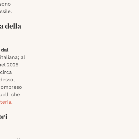
 sono
ssile.
a della
 dal
italiana; al
nel 2025
circa
adesso,
 (compreso
uelli che
teria.
ori