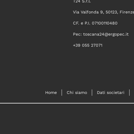
T24 S.r.l.
Via Valfonda 9, 50123, Firenz
CF. e P.I. 07100110480
Pec:
toscana24@ergopec.it
+39 055 27071
Home
Chi siamo
Dati societari