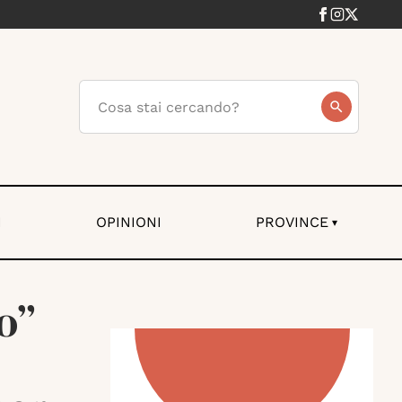
I
OPINIONI
PROVINCE
▾
o”