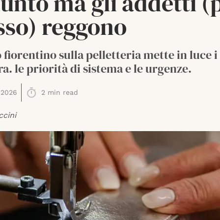
unto ma gli addetti (
sso) reggono
o fiorentino sulla pelletteria mette in luce 
era. le priorità di sistema e le urgenze.
 2026
2
min read
ccini