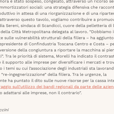
finora è stato sospeso, congelato, attraverso un ricorso s
ammortizzatori sociali: una strategia difensiva che raccon
duttivo in attesa di una riorganizzazione e di una ripart
 attraverso questo tavolo, vogliamo contribuire a promuov
ia Sereni, sindaca di Scandicci, cuore della pelletteria di 
 della Città Metropolitana delegata al lavoro. “Dobbiamo 
 sulle vulnerabilità strutturali della filiera – ha aggiunt
icepresidente di Confindustria Toscana Centro e Costa – 
nversione della congiuntura a riportare la macchina ai pieni
i”. Tra le priorità di sistema, Morelli ha indicato il contras
e il supporto alle imprese per diversificare i mercati e tro
no i temi su cui l’associazione degli industriali sta lavora
 “re-ingegnerizzazione” della filiera. Tra le urgenze, la
nte ha puntato il dito sulle nuove risorse per la cassa in
aggio sull’utilizzo dei bandi regionali da parte delle azie
 adattarsi alle imprese, non il contrario”.
ccini