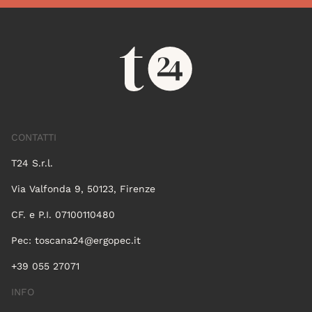
CONTATTI
T24 S.r.l.
Via Valfonda 9, 50123, Firenze
CF. e P.I. 07100110480
Pec:
toscana24@ergopec.it
+39 055 27071
INFO