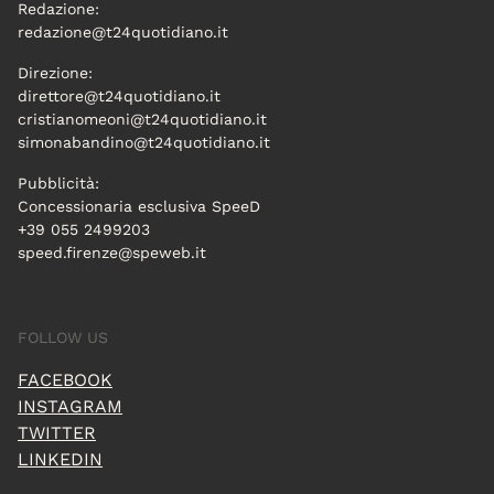
Redazione:
redazione@t24quotidiano.it
Direzione:
direttore@t24quotidiano.it
cristianomeoni@t24quotidiano.it
simonabandino@t24quotidiano.it
Pubblicità:
Concessionaria esclusiva SpeeD
+39 055 2499203
speed.firenze@speweb.it
FOLLOW US
FACEBOOK
INSTAGRAM
TWITTER
LINKEDIN