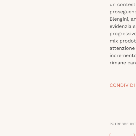
un contest
proseguendo
Blengini, a
evidenzia s
progressivo
mix prodot
attenzione 
incremento 
rimane cara
CONDIVIDI
POTREBBE IN