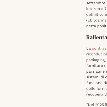
settembre 
intorno a 7
definitivo e
(Ebitda mar
netta posit
Rallenta
La
contrazi
riconducib
packaging,
forniture 
parzialment
sistemi di 
funzione d
delle forni
recupero di
“Nel 2025 