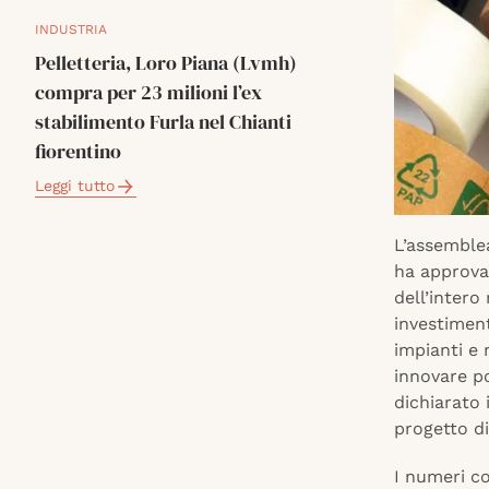
INDUSTRIA
Pelletteria, Loro Piana (Lvmh)
compra per 23 milioni l’ex
stabilimento Furla nel Chianti
fiorentino
Leggi tutto
L’assemblea
ha approvat
dell’intero 
investimen
impianti e 
innovare po
dichiarato 
progetto di
I numeri c