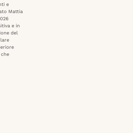
ti e
ato Mattia
2026
tiva e in
ione del
lare
teriore
 che