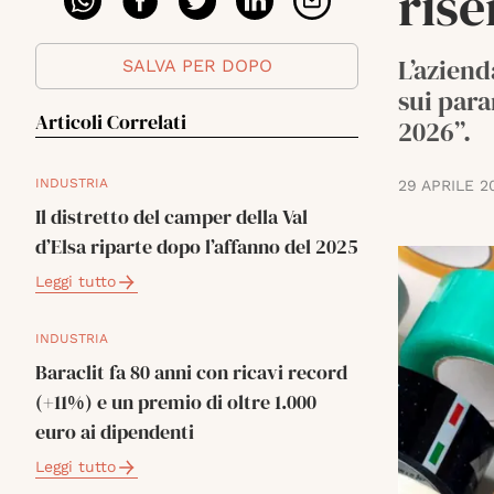
rise
L’aziend
SALVA PER DOPO
sui para
Articoli Correlati
2026”.
INDUSTRIA
29 APRILE 2
Il distretto del camper della Val
d’Elsa riparte dopo l’affanno del 2025
Leggi tutto
INDUSTRIA
Baraclit fa 80 anni con ricavi record
(+11%) e un premio di oltre 1.000
euro ai dipendenti
Leggi tutto