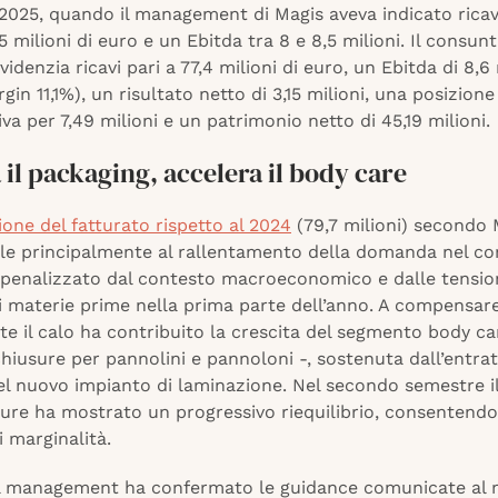
2025, quando il management di Magis aveva indicato ricavi
5 milioni di euro e un Ebitda tra 8 e 8,5 milioni. Il consunt
videnzia ricavi pari a 77,4 milioni di euro, un Ebitda di 8,6 
gin 11,1%), un risultato netto di 3,15 milioni, una posizione
iva per 7,49 milioni e un patrimonio netto di 45,19 milioni.
 il packaging, accelera il body care
one del fatturato rispetto al 2024
(79,7 milioni) secondo 
ile principalmente al rallentamento della domanda nel c
 penalizzato dal contesto macroeconomico e dalle tension
di materie prime nella prima parte dell’anno. A compensar
e il calo ha contribuito la crescita del segmento body ca
chiusure per pannolini e pannoloni -, sostenuta dall’entrat
el nuovo impianto di laminazione. Nel secondo semestre i
ture ha mostrato un progressivo riequilibrio, consentendo 
 marginalità.
il management ha confermato le guidance comunicate al 