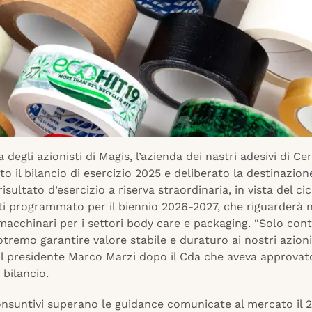
 degli azionisti di Magis, l’azienda dei nastri adesivi di Ce
o il bilancio di esercizio 2025 e deliberato la destinazion
risultato d’esercizio a riserva straordinaria, in vista del cic
ti programmato per il biennio 2026-2027, che riguarderà 
macchinari per i settori body care e packaging. “Solo con
tremo garantire valore stabile e duraturo ai nostri azionis
il presidente Marco Marzi dopo il Cda che aveva approvato
 bilancio.
onsuntivi superano le guidance comunicate al mercato il 