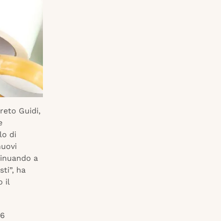
rreto Guidi,
e
lo di
nuovi
tinuando a
ti”, ha
 il
26