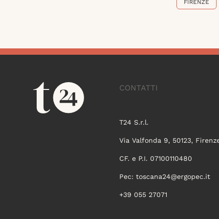
FIRENZE
CONTATTI
T24 S.r.l.
Via Valfonda 9, 50123, Firenz
CF. e P.I. 07100110480
Pec:
toscana24@ergopec.it
+39 055 27071