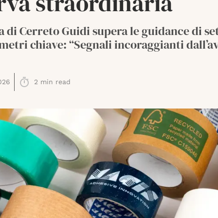
rva straordinaria
a di Cerreto Guidi supera le guidance di s
metri chiave: “Segnali incoraggianti dall’a
026
2
min read