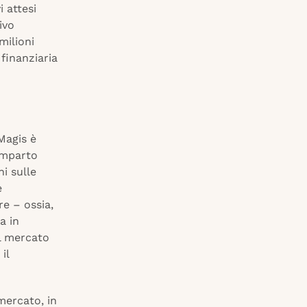
 attesi
ivo
milioni
 finanziaria
Magis è
omparto
i sulle
e
re – ossia,
a in
l mercato
il
mercato, in