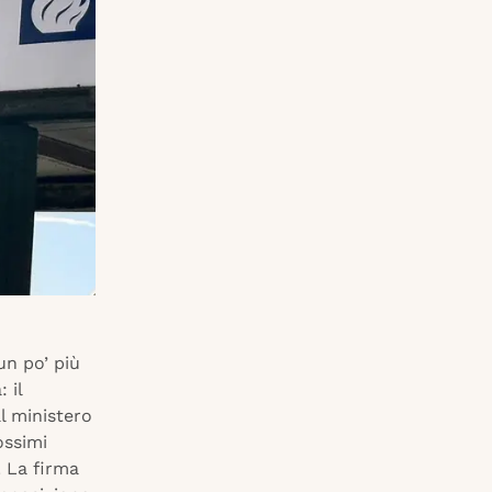
un po’ più
 il
l ministero
ossimi
. La firma