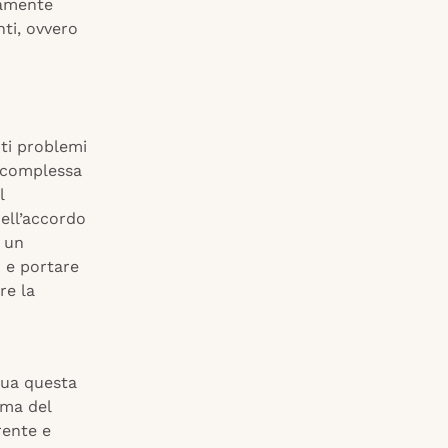
tamente
nti, ovvero
nti problemi
a complessa
l
dell’accordo
à un
o e portare
re la
gua questa
rma del
rente e