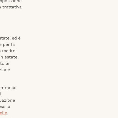
omposizione
a trattativa
state, ed è
e per la
sa madre
in estate,
to ai
zione
ianfranco
l
tuazione
ese la
elle