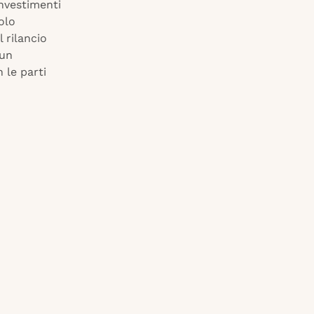
investimenti
polo
 rilancio
 un
 le parti