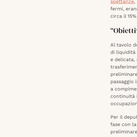
spettanze
,
fermi, eran
circa il 15
“Obietti
Al tavolo d
di liquidit
e delicata,
trasferimen
preliminare
passaggio i
a compiment
continuità 
occupaziona
Per il dep
fase con la
preliminar