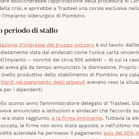
inare sbloccherebbe l’approvazione della procedura di C
ella crisi, e aprirebbe a Trasteel una corsia esclusiva nell
e l’impianto siderurgico di Piombino.
 periodo di stallo
tazione d’interesse del gruppo svizzero
è sul tavolo dall’e
iatamente vista dai sindacati come l’unica carta vincent
ll’impianto – nonché dei circa 500 addetti – di cui la ca
el aveva già da tempo annunciato la dismissione. Proprio 
il livello produttivo dello stabilimento di Piombino era cala
ritardi nel pagamento degli stipendi
avevano reso la situa
 per i dipendenti.
ello scorso anno l’amministratore delegato di Trasteel, G
veva annunciato a istituzioni e sindacati che l’accordo su
e era stato raggiunto,
e la firma imminente
. Tuttavia la si
loccata, le firme non sono state apposte, e nell’ultimo m
quidità aziendale ha permesso il pagamento
solo del 50% d