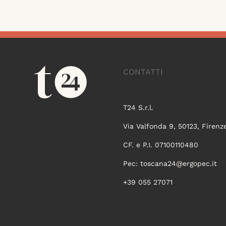
CONTATTI
T24 S.r.l.
Via Valfonda 9, 50123, Firenz
CF. e P.I. 07100110480
Pec:
toscana24@ergopec.it
+39 055 27071