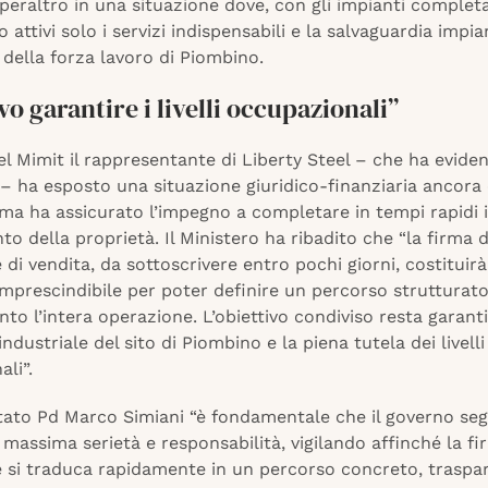
 peraltro in una situazione dove, con gli impianti comple
o attivi solo i servizi indispensabili e la salvaguardia impia
% della forza lavoro di Piombino.
vo garantire i livelli occupazionali”
el Mimit il rappresentante di Liberty Steel – che ha evide
à – ha esposto una situazione giuridico-finanziaria ancor
 ma ha assicurato l’impegno a completare in tempi rapidi i
to della proprietà. Il Ministero ha ribadito che “la firma 
 di vendita, da sottoscrivere entro pochi giorni, costituir
mprescindibile per poter definire un percorso strutturat
o l’intera operazione. L’obiettivo condiviso resta garanti
industriale del sito di Piombino e la piena tutela dei livelli
li”.
utato Pd Marco Simiani “è fondamentale che il governo se
 massima serietà e responsabilità, vigilando affinché la fi
e si traduca rapidamente in un percorso concreto, traspa