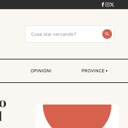
I
OPINIONI
PROVINCE
▾
o
l