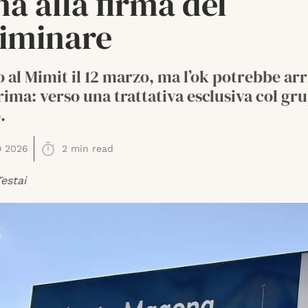
na alla firma del
liminare
 al Mimit il 12 marzo, ma l’ok potrebbe ar
ima: verso una trattativa esclusiva col gr
.
O 2026
2
min read
estai