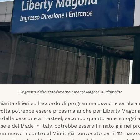
L'ingresso dello stabilimento Liberty Magona di Piombino
iarita di ieri sull’accordo di programma Jsw che sembra 
svolta potrebbe essere prossima anche per Liberty Magona:
e della cessione a Trasteel, secondo quanto emerso oggi a
se e del Made in Italy, potrebbe essere firmato già nei pr
 un nuovo incontro al Mimit già convocato per il 12 marzo